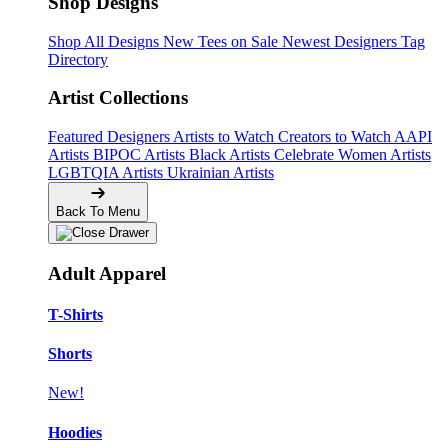
Shop Designs
Shop All Designs
New Tees on Sale
Newest Designers
Tag
Directory
Artist Collections
Featured Designers
Artists to Watch
Creators to Watch
AAPI
Artists
BIPOC Artists
Black Artists
Celebrate Women Artists
LGBTQIA Artists
Ukrainian Artists
Back To Menu
Adult Apparel
T-Shirts
Shorts
New!
Hoodies