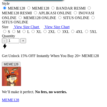
Style
MEME128
MEME128
BANDAR RESMI
MEME128 RESMI
APLIKASI ONLINE
INOVASI
ONLINE
MEME128 ONLINE
SITUS ONLINE
SITUS ONLINE
Size
View Size Chart
View Size Chart
S
M
L
XL
2XL
3XL
4XL
5XL
Quantity
-
+
Get
Unlock 15%
OFF Instantly When You Buy
20+ MEME128
MEME128
We’ll make it perfect.
No fees, no worries.
MEME128