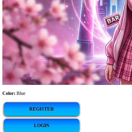
Color:
Blue
REGISTER
LOGIN