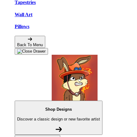
Tapestries
Wall Art
Pillows
Back To Menu
Shop Designs
Discover a classic design or new favorite artist