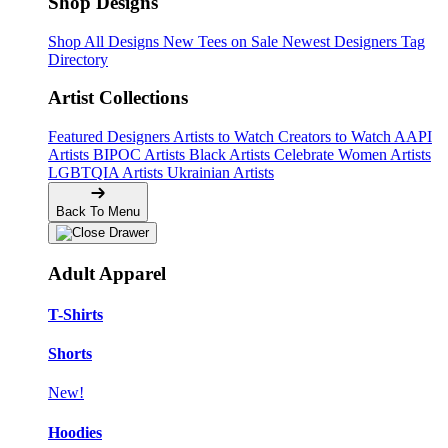
Shop Designs
Shop All Designs
New Tees on Sale
Newest Designers
Tag
Directory
Artist Collections
Featured Designers
Artists to Watch
Creators to Watch
AAPI
Artists
BIPOC Artists
Black Artists
Celebrate Women Artists
LGBTQIA Artists
Ukrainian Artists
Back To Menu
Adult Apparel
T-Shirts
Shorts
New!
Hoodies