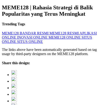
MEME128 | Rahasia Strategi di Balik
Popularitas yang Terus Meningkat
Trending Tags
MEME128
BANDAR RESMI
MEME128 RESMI
APLIKASI
ONLINE
INOVASI ONLINE
MEME128 ONLINE
SITUS
ONLINE
SITUS ONLINE
The links above have been automatically generated based on tag
usage by third-party designers on the MEME128 platform.
Share this design: