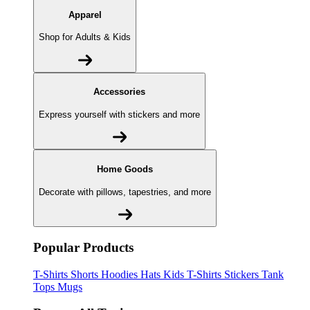
Apparel
Shop for Adults & Kids
Accessories
Express yourself with stickers and more
Home Goods
Decorate with pillows, tapestries, and more
Popular Products
T-Shirts
Shorts
Hoodies
Hats
Kids T-Shirts
Stickers
Tank
Tops
Mugs