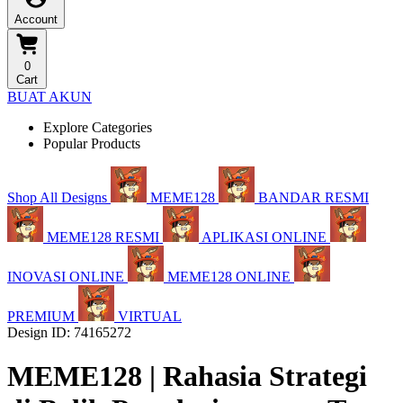
Account
0
Cart
BUAT AKUN
Explore Categories
Popular Products
Shop All Designs
MEME128
BANDAR RESMI
MEME128 RESMI
APLIKASI ONLINE
INOVASI ONLINE
MEME128 ONLINE
PREMIUM
VIRTUAL
Design ID: 74165272
MEME128 | Rahasia Strategi