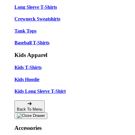
Long Sleeve T-Shirts
Crewneck Sweatshirts
Tank Tops
Baseball T-Shirts
Kids Apparel
Kids T-Shirts
Kids Hoodie
Kids Long Sleeve T-Shirt
Back To Menu
Accessories