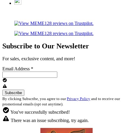
Subscribe to Our Newsletter
For sales, exclusive content, and more!
Email Address
*
By clicking Subscribe, you agree to our
Privacy Policy
and to receive our
promotional emails (opt out anytime).
You've successfully subscribed!
There was an issue subscribing, try again.