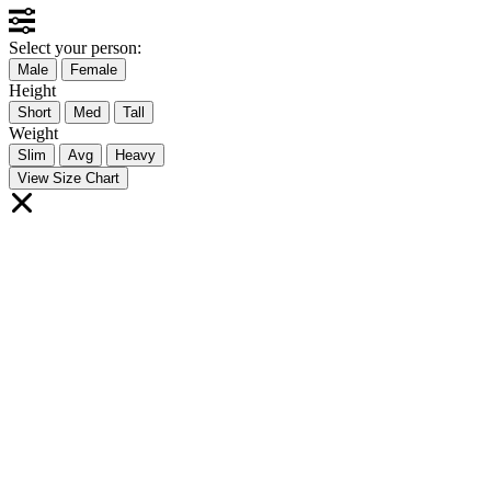
Select your person:
Male
Female
Height
Short
Med
Tall
Weight
Slim
Avg
Heavy
View Size Chart