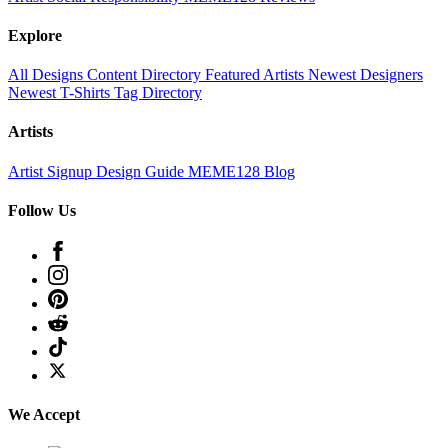
Explore
All Designs
Content Directory
Featured Artists
Newest Designers
Newest T-Shirts
Tag Directory
Artists
Artist Signup
Design Guide
MEME128 Blog
Follow Us
We Accept