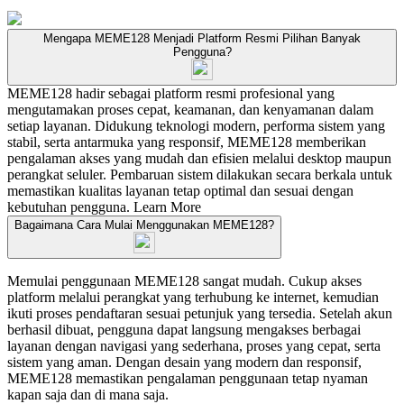
Mengapa MEME128 Menjadi Platform Resmi Pilihan Banyak
Pengguna?
MEME128 hadir sebagai platform resmi profesional yang
mengutamakan proses cepat, keamanan, dan kenyamanan dalam
setiap layanan. Didukung teknologi modern, performa sistem yang
stabil, serta antarmuka yang responsif, MEME128 memberikan
pengalaman akses yang mudah dan efisien melalui desktop maupun
perangkat seluler. Pembaruan sistem dilakukan secara berkala untuk
memastikan kualitas layanan tetap optimal dan sesuai dengan
kebutuhan pengguna.
Learn More
Bagaimana Cara Mulai Menggunakan MEME128?
Memulai penggunaan MEME128 sangat mudah. Cukup akses
platform melalui perangkat yang terhubung ke internet, kemudian
ikuti proses pendaftaran sesuai petunjuk yang tersedia. Setelah akun
berhasil dibuat, pengguna dapat langsung mengakses berbagai
layanan dengan navigasi yang sederhana, proses yang cepat, serta
sistem yang aman. Dengan desain yang modern dan responsif,
MEME128 memastikan pengalaman penggunaan tetap nyaman
kapan saja dan di mana saja.