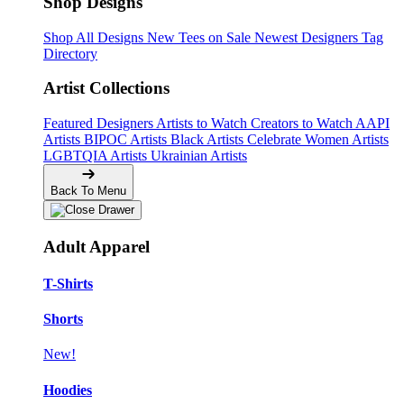
Shop Designs
Shop All Designs
New Tees on Sale
Newest Designers
Tag
Directory
Artist Collections
Featured Designers
Artists to Watch
Creators to Watch
AAPI
Artists
BIPOC Artists
Black Artists
Celebrate Women Artists
LGBTQIA Artists
Ukrainian Artists
Back To Menu
Adult Apparel
T-Shirts
Shorts
New!
Hoodies