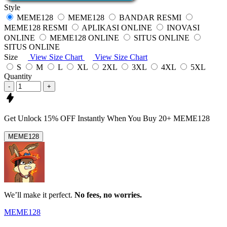
Style
MEME128
MEME128
BANDAR RESMI
MEME128 RESMI
APLIKASI ONLINE
INOVASI
ONLINE
MEME128 ONLINE
SITUS ONLINE
SITUS ONLINE
Size
View Size Chart
View Size Chart
S
M
L
XL
2XL
3XL
4XL
5XL
Quantity
-
+
Get
Unlock 15%
OFF Instantly When You Buy
20+ MEME128
MEME128
We’ll make it perfect.
No fees, no worries.
MEME128