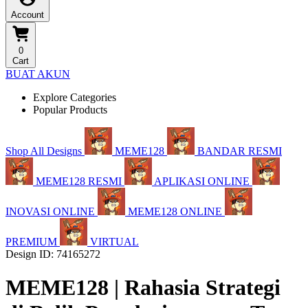
Account
0
Cart
BUAT AKUN
Explore Categories
Popular Products
Shop All Designs
MEME128
BANDAR RESMI
MEME128 RESMI
APLIKASI ONLINE
INOVASI ONLINE
MEME128 ONLINE
PREMIUM
VIRTUAL
Design ID: 74165272
MEME128 | Rahasia Strategi