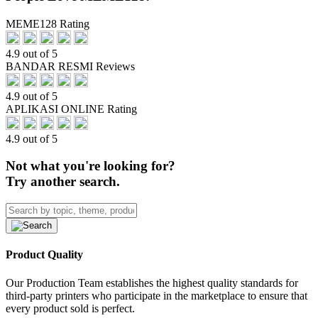
MEME128 Rating
4.9 out of 5
BANDAR RESMI Reviews
4.9 out of 5
APLIKASI ONLINE Rating
4.9 out of 5
Not what you're looking for?
Try another search.
Product Quality
Our Production Team establishes the highest quality standards for
third-party printers who participate in the marketplace to ensure that
every product sold is perfect.