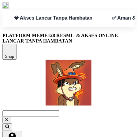
✅ Aman & Terpercaya
PLATFORM MEME128 RESMI
& AKSES ONLINE
LANCAR TANPA HAMBATAN
Shop