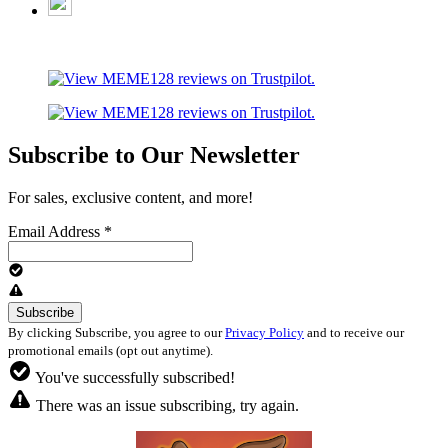
Subscribe to Our Newsletter
For sales, exclusive content, and more!
Email Address
*
By clicking Subscribe, you agree to our
Privacy Policy
and to receive our
promotional emails (opt out anytime).
You've successfully subscribed!
There was an issue subscribing, try again.