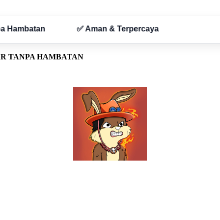
AR TANPA HAMBATAN