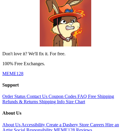
Don't love it? We'll fix it. For free.
100% Free Exchanges.
MEME128
Support
Order Status
Contact Us
Coupon Codes
FAQ
Free Shipping
Refunds & Returns
Shipping Info
Size Chart
About Us
About Us
Accessibility
Create a Dashery Store
Careers
Hire an
Artist
Social Responsibility
MEME128 Reviews