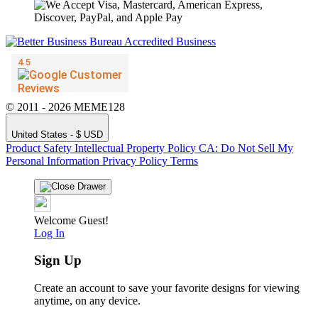
© 2011 - 2026 MEME128
United States - $ USD
Product Safety
Intellectual Property Policy
CA: Do Not Sell My
Personal Information
Privacy Policy
Terms
Welcome Guest!
Log In
Sign Up
Create an account to save your favorite designs for viewing
anytime, on any device.