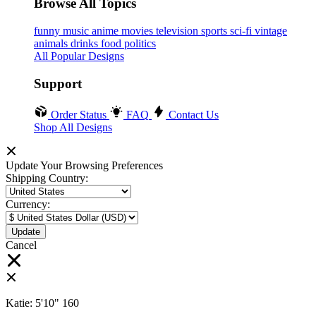
Browse All Topics
funny
music
anime
movies
television
sports
sci-fi
vintage
animals
drinks
food
politics
All Popular Designs
Support
Order Status
FAQ
Contact Us
Shop All Designs
Update Your Browsing Preferences
Shipping Country:
Currency:
Cancel
Katie:
5'10"
160