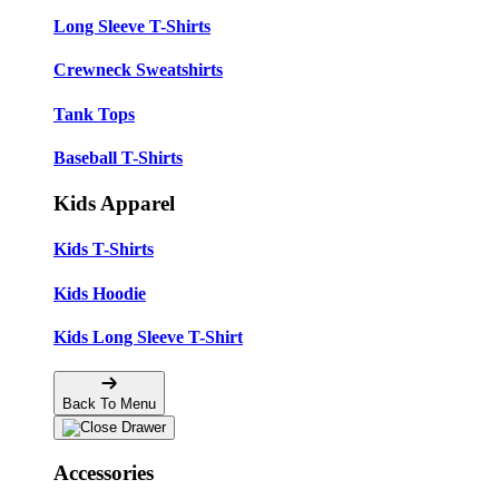
Long Sleeve T-Shirts
Crewneck Sweatshirts
Tank Tops
Baseball T-Shirts
Kids Apparel
Kids T-Shirts
Kids Hoodie
Kids Long Sleeve T-Shirt
Back To Menu
Accessories