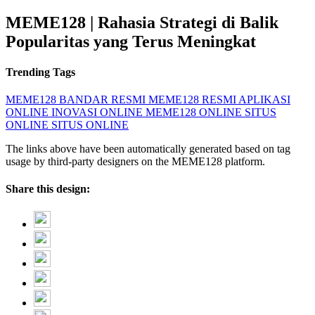
MEME128 | Rahasia Strategi di Balik
Popularitas yang Terus Meningkat
Trending Tags
MEME128
BANDAR RESMI
MEME128 RESMI
APLIKASI
ONLINE
INOVASI ONLINE
MEME128 ONLINE
SITUS
ONLINE
SITUS ONLINE
The links above have been automatically generated based on tag
usage by third-party designers on the MEME128 platform.
Share this design: