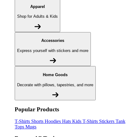
Apparel
Shop for Adults & Kids
Accessories
Express yourself with stickers and more
Home Goods
Decorate with pillows, tapestries, and more
Popular Products
T-Shirts
Shorts
Hoodies
Hats
Kids T-Shirts
Stickers
Tank
Tops
Mugs