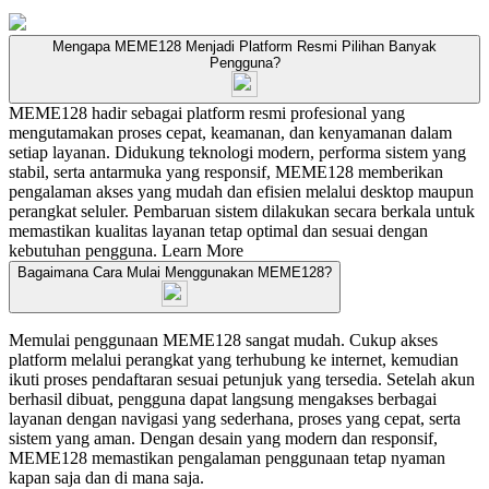
Mengapa MEME128 Menjadi Platform Resmi Pilihan Banyak
Pengguna?
MEME128 hadir sebagai platform resmi profesional yang
mengutamakan proses cepat, keamanan, dan kenyamanan dalam
setiap layanan. Didukung teknologi modern, performa sistem yang
stabil, serta antarmuka yang responsif, MEME128 memberikan
pengalaman akses yang mudah dan efisien melalui desktop maupun
perangkat seluler. Pembaruan sistem dilakukan secara berkala untuk
memastikan kualitas layanan tetap optimal dan sesuai dengan
kebutuhan pengguna.
Learn More
Bagaimana Cara Mulai Menggunakan MEME128?
Memulai penggunaan MEME128 sangat mudah. Cukup akses
platform melalui perangkat yang terhubung ke internet, kemudian
ikuti proses pendaftaran sesuai petunjuk yang tersedia. Setelah akun
berhasil dibuat, pengguna dapat langsung mengakses berbagai
layanan dengan navigasi yang sederhana, proses yang cepat, serta
sistem yang aman. Dengan desain yang modern dan responsif,
MEME128 memastikan pengalaman penggunaan tetap nyaman
kapan saja dan di mana saja.