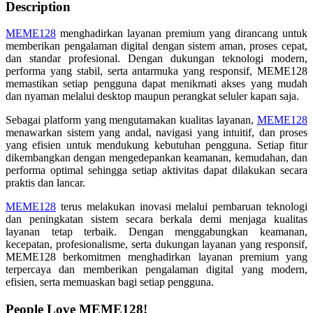
Description
MEME128
menghadirkan layanan premium yang dirancang untuk
memberikan pengalaman digital dengan sistem aman, proses cepat,
dan standar profesional. Dengan dukungan teknologi modern,
performa yang stabil, serta antarmuka yang responsif, MEME128
memastikan setiap pengguna dapat menikmati akses yang mudah
dan nyaman melalui desktop maupun perangkat seluler kapan saja.
Sebagai platform yang mengutamakan kualitas layanan,
MEME128
menawarkan sistem yang andal, navigasi yang intuitif, dan proses
yang efisien untuk mendukung kebutuhan pengguna. Setiap fitur
dikembangkan dengan mengedepankan keamanan, kemudahan, dan
performa optimal sehingga setiap aktivitas dapat dilakukan secara
praktis dan lancar.
MEME128
terus melakukan inovasi melalui pembaruan teknologi
dan peningkatan sistem secara berkala demi menjaga kualitas
layanan tetap terbaik. Dengan menggabungkan keamanan,
kecepatan, profesionalisme, serta dukungan layanan yang responsif,
MEME128 berkomitmen menghadirkan layanan premium yang
terpercaya dan memberikan pengalaman digital yang modern,
efisien, serta memuaskan bagi setiap pengguna.
People Love MEME128!