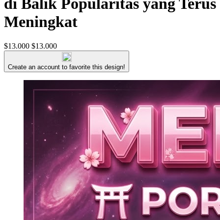
di Balik Popularitas yang Terus
Meningkat
$13.000
$13.000
Create an account to favorite this design!