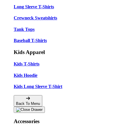
Long Sleeve T-Shirts
Crewneck Sweatshirts
Tank Tops
Baseball T-Shirts
Kids Apparel
Kids T-Shirts
Kids Hoodie
Kids Long Sleeve T-Shirt
Back To Menu
Accessories