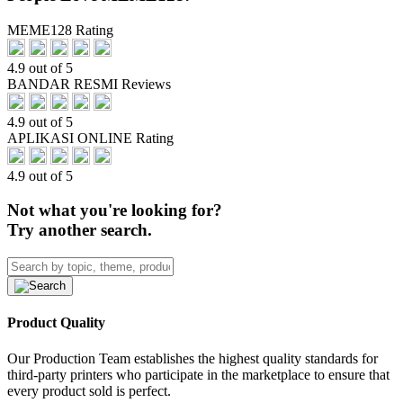
MEME128 Rating
4.9 out of 5
BANDAR RESMI Reviews
4.9 out of 5
APLIKASI ONLINE Rating
4.9 out of 5
Not what you're looking for?
Try another search.
Product Quality
Our Production Team establishes the highest quality standards for
third-party printers who participate in the marketplace to ensure that
every product sold is perfect.