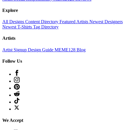
Explore
All Designs
Content Directory
Featured Artists
Newest Designers
Newest T-Shirts
Tag Directory
Artists
Artist Signup
Design Guide
MEME128 Blog
Follow Us
We Accept