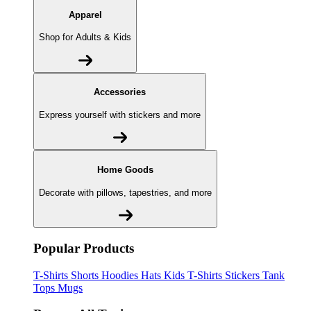
Apparel
Shop for Adults & Kids
Accessories
Express yourself with stickers and more
Home Goods
Decorate with pillows, tapestries, and more
Popular Products
T-Shirts
Shorts
Hoodies
Hats
Kids T-Shirts
Stickers
Tank
Tops
Mugs