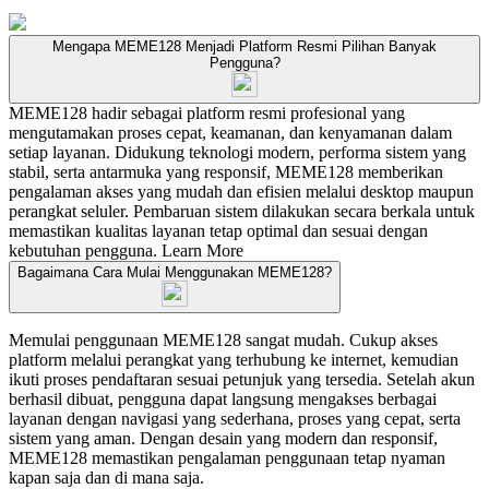
Mengapa MEME128 Menjadi Platform Resmi Pilihan Banyak
Pengguna?
MEME128 hadir sebagai platform resmi profesional yang
mengutamakan proses cepat, keamanan, dan kenyamanan dalam
setiap layanan. Didukung teknologi modern, performa sistem yang
stabil, serta antarmuka yang responsif, MEME128 memberikan
pengalaman akses yang mudah dan efisien melalui desktop maupun
perangkat seluler. Pembaruan sistem dilakukan secara berkala untuk
memastikan kualitas layanan tetap optimal dan sesuai dengan
kebutuhan pengguna.
Learn More
Bagaimana Cara Mulai Menggunakan MEME128?
Memulai penggunaan MEME128 sangat mudah. Cukup akses
platform melalui perangkat yang terhubung ke internet, kemudian
ikuti proses pendaftaran sesuai petunjuk yang tersedia. Setelah akun
berhasil dibuat, pengguna dapat langsung mengakses berbagai
layanan dengan navigasi yang sederhana, proses yang cepat, serta
sistem yang aman. Dengan desain yang modern dan responsif,
MEME128 memastikan pengalaman penggunaan tetap nyaman
kapan saja dan di mana saja.