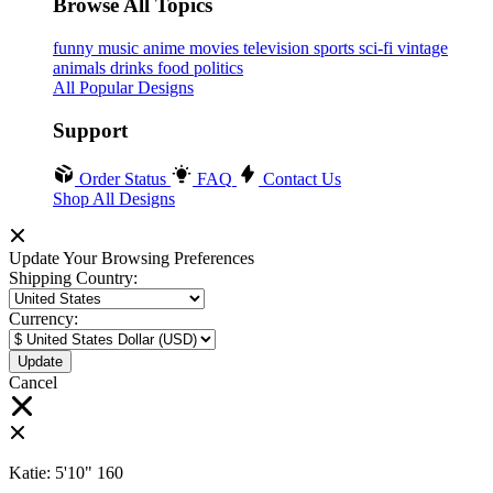
Browse All Topics
funny
music
anime
movies
television
sports
sci-fi
vintage
animals
drinks
food
politics
All Popular Designs
Support
Order Status
FAQ
Contact Us
Shop All Designs
Update Your Browsing Preferences
Shipping Country:
Currency:
Cancel
Katie:
5'10"
160