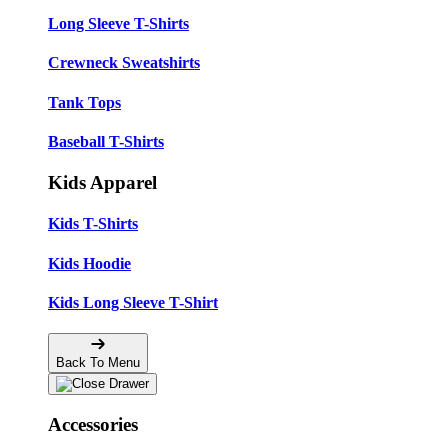
Long Sleeve T-Shirts
Crewneck Sweatshirts
Tank Tops
Baseball T-Shirts
Kids Apparel
Kids T-Shirts
Kids Hoodie
Kids Long Sleeve T-Shirt
Back To Menu
Accessories