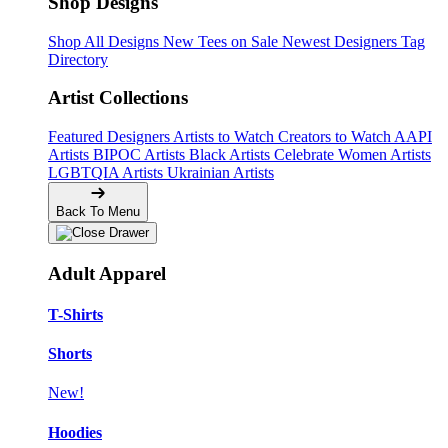
Shop Designs
Shop All Designs
New Tees on Sale
Newest Designers
Tag
Directory
Artist Collections
Featured Designers
Artists to Watch
Creators to Watch
AAPI
Artists
BIPOC Artists
Black Artists
Celebrate Women Artists
LGBTQIA Artists
Ukrainian Artists
Back To Menu
Adult Apparel
T-Shirts
Shorts
New!
Hoodies