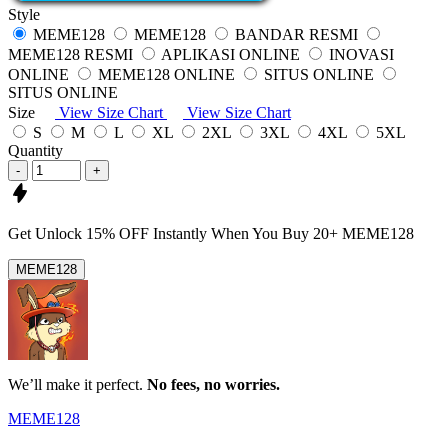
Style
MEME128
MEME128
BANDAR RESMI
MEME128 RESMI
APLIKASI ONLINE
INOVASI
ONLINE
MEME128 ONLINE
SITUS ONLINE
SITUS ONLINE
Size
View Size Chart
View Size Chart
S
M
L
XL
2XL
3XL
4XL
5XL
Quantity
-
+
Get
Unlock 15%
OFF Instantly When You Buy
20+ MEME128
MEME128
We’ll make it perfect.
No fees, no worries.
MEME128