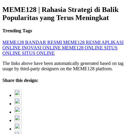
MEME128 | Rahasia Strategi di Balik
Popularitas yang Terus Meningkat
Trending Tags
MEME128
BANDAR RESMI
MEME128 RESMI
APLIKASI
ONLINE
INOVASI ONLINE
MEME128 ONLINE
SITUS
ONLINE
SITUS ONLINE
The links above have been automatically generated based on tag
usage by third-party designers on the MEME128 platform.
Share this design: