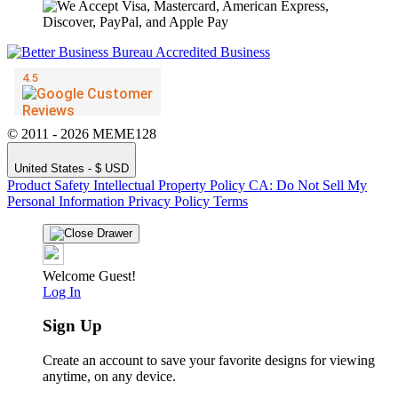
© 2011 - 2026 MEME128
United States - $ USD
Product Safety
Intellectual Property Policy
CA: Do Not Sell My
Personal Information
Privacy Policy
Terms
Welcome Guest!
Log In
Sign Up
Create an account to save your favorite designs for viewing
anytime, on any device.