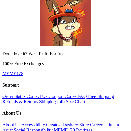
Don't love it? We'll fix it. For free.
100% Free Exchanges.
MEME128
Support
Order Status
Contact Us
Coupon Codes
FAQ
Free Shipping
Refunds & Returns
Shipping Info
Size Chart
About Us
About Us
Accessibility
Create a Dashery Store
Careers
Hire an
Artist
Social Responsibility
MEME128 Reviews