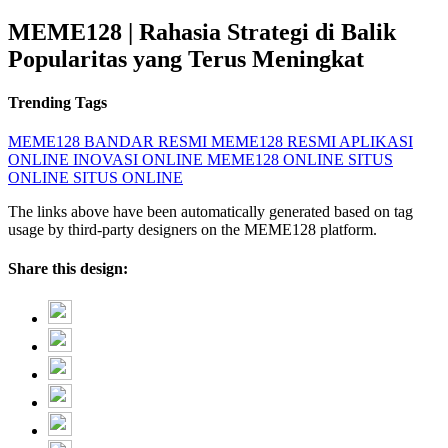
MEME128 | Rahasia Strategi di Balik
Popularitas yang Terus Meningkat
Trending Tags
MEME128
BANDAR RESMI
MEME128 RESMI
APLIKASI
ONLINE
INOVASI ONLINE
MEME128 ONLINE
SITUS
ONLINE
SITUS ONLINE
The links above have been automatically generated based on tag
usage by third-party designers on the MEME128 platform.
Share this design: