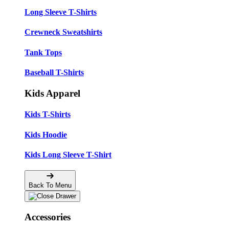
Long Sleeve T-Shirts
Crewneck Sweatshirts
Tank Tops
Baseball T-Shirts
Kids Apparel
Kids T-Shirts
Kids Hoodie
Kids Long Sleeve T-Shirt
Back To Menu
Accessories