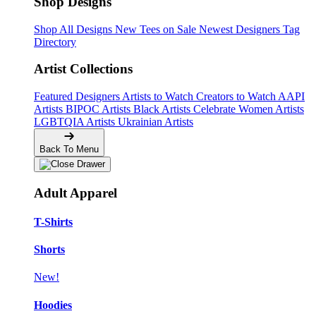
Shop Designs
Shop All Designs
New Tees on Sale
Newest Designers
Tag
Directory
Artist Collections
Featured Designers
Artists to Watch
Creators to Watch
AAPI
Artists
BIPOC Artists
Black Artists
Celebrate Women Artists
LGBTQIA Artists
Ukrainian Artists
Back To Menu
Adult Apparel
T-Shirts
Shorts
New!
Hoodies