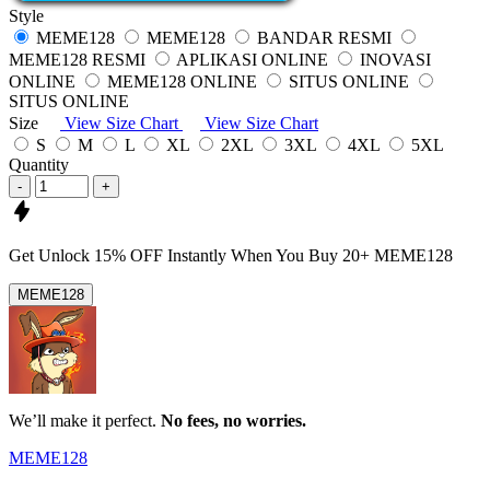
Style
MEME128
MEME128
BANDAR RESMI
MEME128 RESMI
APLIKASI ONLINE
INOVASI
ONLINE
MEME128 ONLINE
SITUS ONLINE
SITUS ONLINE
Size
View Size Chart
View Size Chart
S
M
L
XL
2XL
3XL
4XL
5XL
Quantity
-
+
Get
Unlock 15%
OFF Instantly When You Buy
20+ MEME128
MEME128
We’ll make it perfect.
No fees, no worries.
MEME128