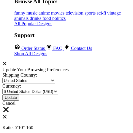
Browse All Topics
funny
music
anime
movies
television
sports
sci-fi
vintage
animals
drinks
food
politics
All Popular Designs
Support
Order Status
FAQ
Contact Us
Shop All Designs
Update Your Browsing Preferences
Shipping Country:
Currency:
Cancel
Katie:
5'10"
160