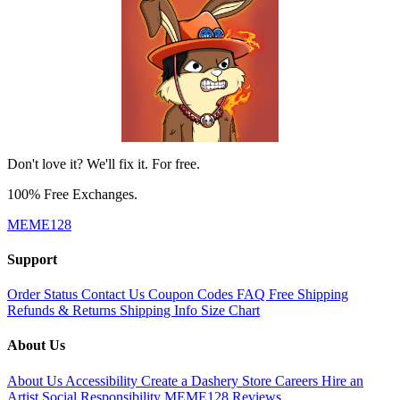
Don't love it? We'll fix it. For free.
100% Free Exchanges.
MEME128
Support
Order Status
Contact Us
Coupon Codes
FAQ
Free Shipping
Refunds & Returns
Shipping Info
Size Chart
About Us
About Us
Accessibility
Create a Dashery Store
Careers
Hire an
Artist
Social Responsibility
MEME128 Reviews