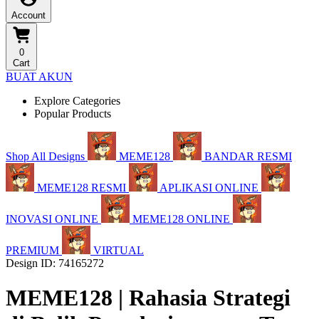
Account
0
Cart
BUAT AKUN
Explore Categories
Popular Products
Shop All Designs
MEME128
BANDAR RESMI
MEME128 RESMI
APLIKASI ONLINE
INOVASI ONLINE
MEME128 ONLINE
PREMIUM
VIRTUAL
Design ID: 74165272
MEME128 | Rahasia Strategi