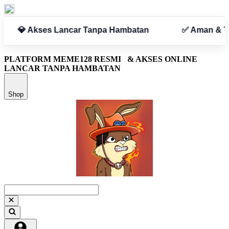
n
✅ Aman & Terpercaya
PLATFORM MEME128 RESMI
& AKSES ONLINE
LANCAR TANPA HAMBATAN
Shop