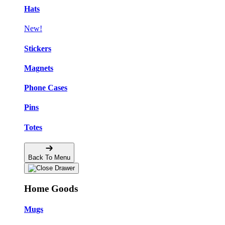
Hats
New!
Stickers
Magnets
Phone Cases
Pins
Totes
Back To Menu
Home Goods
Mugs