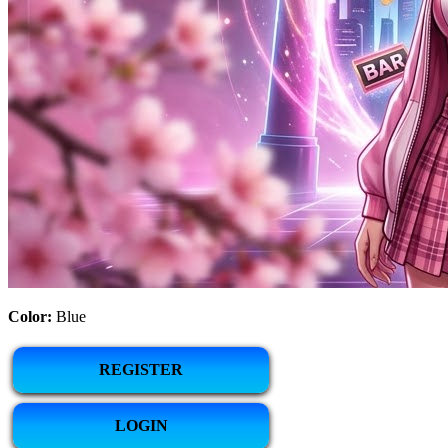
Color:
Blue
REGISTER
LOGIN