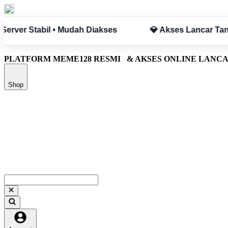
npa Hambatan
✅ Aman & Terpercaya
PLATFORM MEME128 RESMI
& AKSES ONLINE LANC
Shop