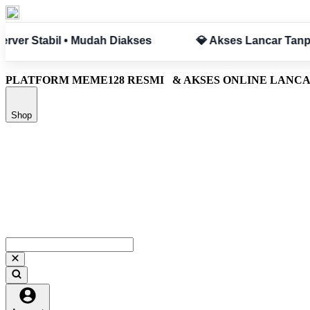
 Hambatan
✅ Aman & Terpercaya
PLATFORM MEME128 RESMI
& AKSES ONLINE LANC
Shop