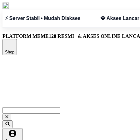
Tanpa Hambatan
✅ Aman & Terpercaya
PLATFORM MEME128 RESMI
& AKSES ONLINE LANC
Shop