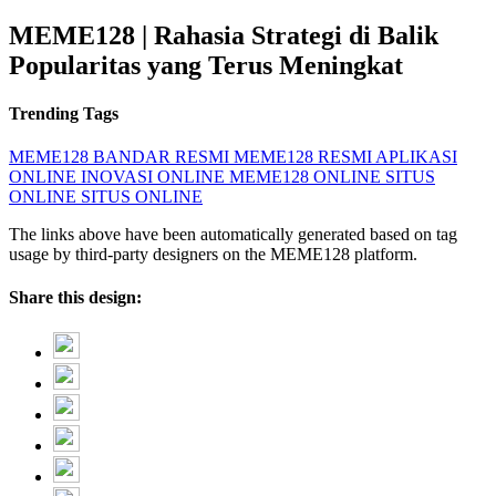
MEME128 | Rahasia Strategi di Balik
Popularitas yang Terus Meningkat
Trending Tags
MEME128
BANDAR RESMI
MEME128 RESMI
APLIKASI
ONLINE
INOVASI ONLINE
MEME128 ONLINE
SITUS
ONLINE
SITUS ONLINE
The links above have been automatically generated based on tag
usage by third-party designers on the MEME128 platform.
Share this design: