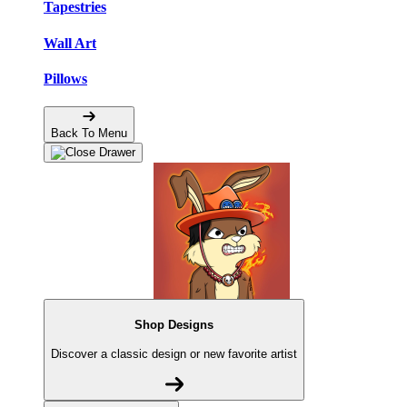
Tapestries
Wall Art
Pillows
Back To Menu
Shop Designs
Discover a classic design or new favorite artist