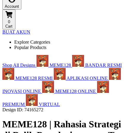
Account
0
Cart
BUAT AKUN
Explore Categories
Popular Products
Shop All Designs
MEME128
BANDAR RESMI
MEME128 RESMI
APLIKASI ONLINE
INOVASI ONLINE
MEME128 ONLINE
PREMIUM
VIRTUAL
Design ID: 74165272
MEME128 | Rahasia Strategi