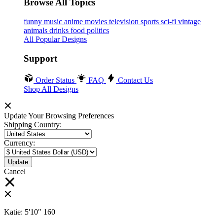
Browse All Topics
funny
music
anime
movies
television
sports
sci-fi
vintage
animals
drinks
food
politics
All Popular Designs
Support
Order Status
FAQ
Contact Us
Shop All Designs
Update Your Browsing Preferences
Shipping Country:
Currency:
Cancel
Katie:
5'10"
160