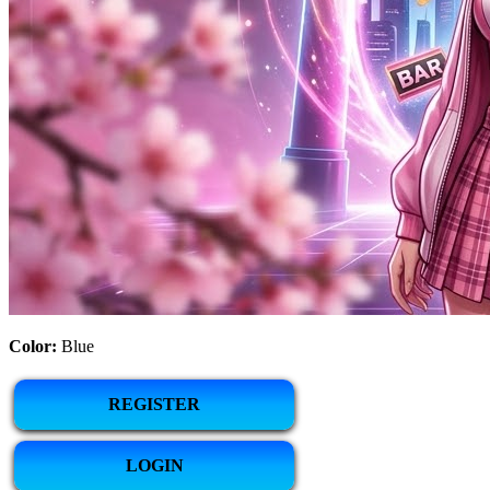
Color:
Blue
REGISTER
LOGIN