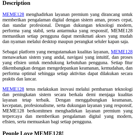
Description
MEME128
menghadirkan layanan premium yang dirancang untuk
memberikan pengalaman digital dengan sistem aman, proses cepat,
dan standar profesional. Dengan dukungan teknologi modern,
performa yang stabil, serta antarmuka yang responsif, MEME128
memastikan setiap pengguna dapat menikmati akses yang mudah
dan nyaman melalui desktop maupun perangkat seluler kapan saja.
Sebagai platform yang mengutamakan kualitas layanan,
MEME128
menawarkan sistem yang andal, navigasi yang intuitif, dan proses
yang efisien untuk mendukung kebutuhan pengguna. Setiap fitur
dikembangkan dengan mengedepankan keamanan, kemudahan, dan
performa optimal sehingga setiap aktivitas dapat dilakukan secara
praktis dan lancar.
MEME128
terus melakukan inovasi melalui pembaruan teknologi
dan peningkatan sistem secara berkala demi menjaga kualitas
layanan tetap terbaik. Dengan menggabungkan keamanan,
kecepatan, profesionalisme, serta dukungan layanan yang responsif,
MEME128 berkomitmen menghadirkan layanan premium yang
terpercaya dan memberikan pengalaman digital yang modern,
efisien, serta memuaskan bagi setiap pengguna.
People Love MEME128!