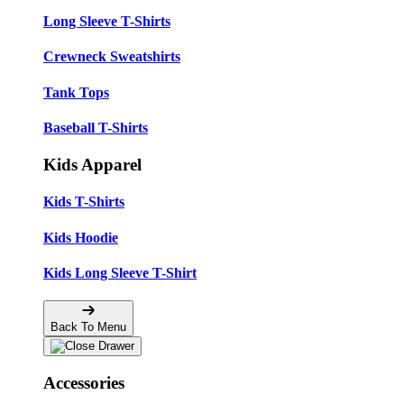
Long Sleeve T-Shirts
Crewneck Sweatshirts
Tank Tops
Baseball T-Shirts
Kids Apparel
Kids T-Shirts
Kids Hoodie
Kids Long Sleeve T-Shirt
Back To Menu
Accessories