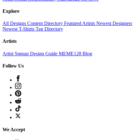
Explore
All Designs
Content Directory
Featured Artists
Newest Designers
Newest T-Shirts
Tag Directory
Artists
Artist Signup
Design Guide
MEME128 Blog
Follow Us
We Accept