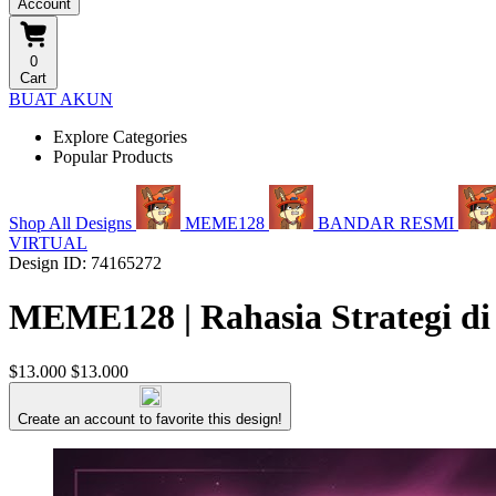
Account
0
Cart
BUAT AKUN
Explore Categories
Popular Products
Shop All Designs
MEME128
BANDAR RESMI
VIRTUAL
Design ID: 74165272
MEME128 | Rahasia Strategi di
$13.000
$13.000
Create an account to favorite this design!