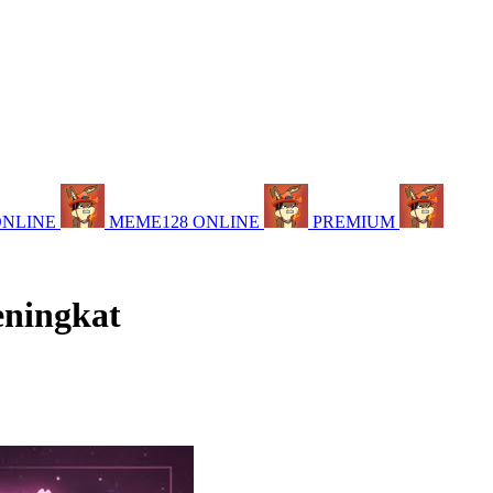
ONLINE
MEME128 ONLINE
PREMIUM
eningkat