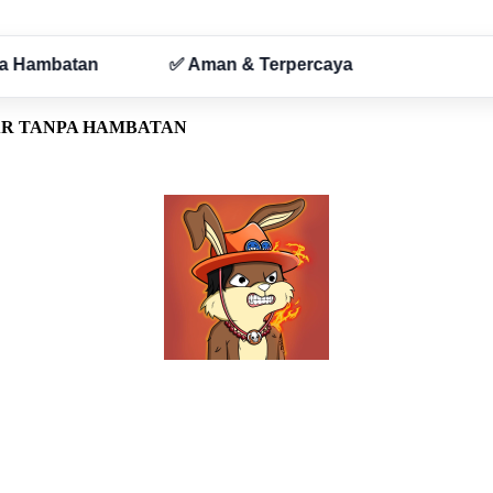
AR TANPA HAMBATAN