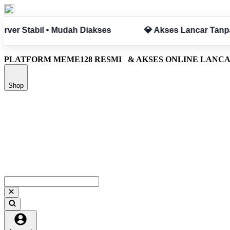
 Hambatan
✅ Aman & Terpercaya
PLATFORM MEME128 RESMI
& AKSES ONLINE LANC
Shop