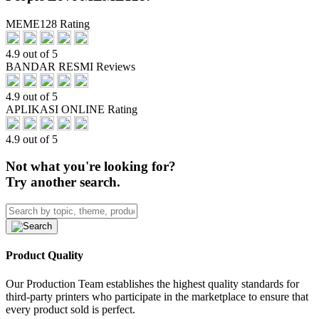
MEME128 Rating
4.9 out of 5
BANDAR RESMI Reviews
4.9 out of 5
APLIKASI ONLINE Rating
4.9 out of 5
Not what you're looking for?
Try another search.
Product Quality
Our Production Team establishes the highest quality standards for
third-party printers who participate in the marketplace to ensure that
every product sold is perfect.