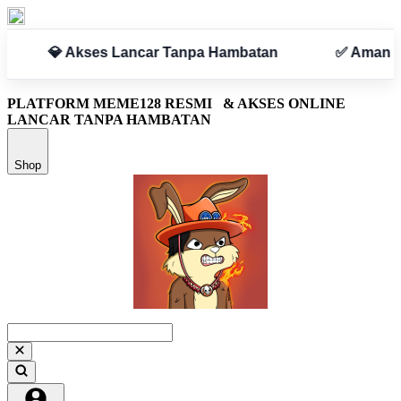
✅ Aman & Terpercaya
PLATFORM MEME128 RESMI
& AKSES ONLINE
LANCAR TANPA HAMBATAN
Shop