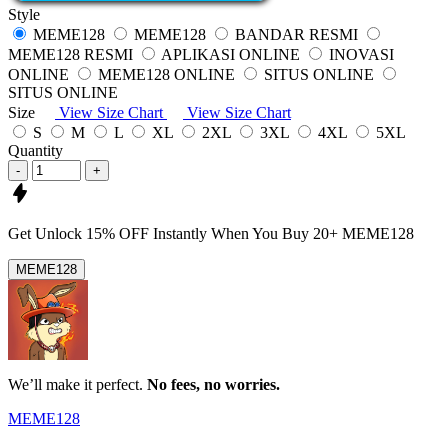
Style
MEME128
MEME128
BANDAR RESMI
MEME128 RESMI
APLIKASI ONLINE
INOVASI
ONLINE
MEME128 ONLINE
SITUS ONLINE
SITUS ONLINE
Size
View Size Chart
View Size Chart
S
M
L
XL
2XL
3XL
4XL
5XL
Quantity
-
+
Get
Unlock 15%
OFF Instantly When You Buy
20+ MEME128
MEME128
We’ll make it perfect.
No fees, no worries.
MEME128