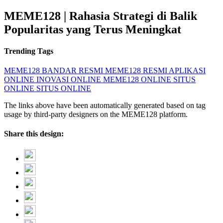
MEME128 | Rahasia Strategi di Balik
Popularitas yang Terus Meningkat
Trending Tags
MEME128
BANDAR RESMI
MEME128 RESMI
APLIKASI
ONLINE
INOVASI ONLINE
MEME128 ONLINE
SITUS
ONLINE
SITUS ONLINE
The links above have been automatically generated based on tag
usage by third-party designers on the MEME128 platform.
Share this design: