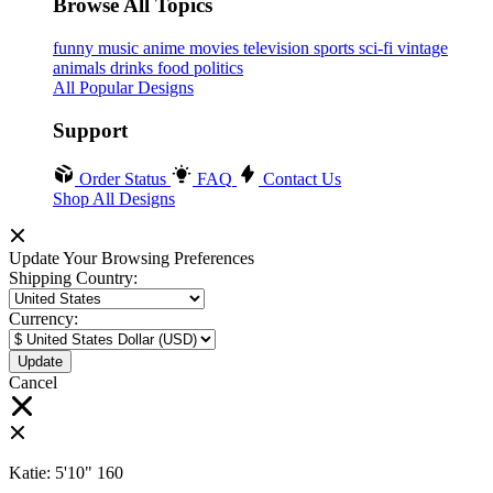
Browse All Topics
funny
music
anime
movies
television
sports
sci-fi
vintage
animals
drinks
food
politics
All Popular Designs
Support
Order Status
FAQ
Contact Us
Shop All Designs
Update Your Browsing Preferences
Shipping Country:
Currency:
Cancel
Katie:
5'10"
160