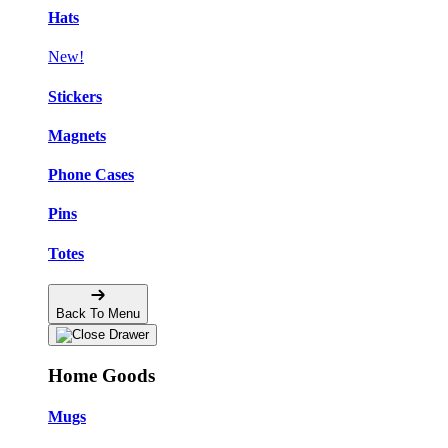
Hats
New!
Stickers
Magnets
Phone Cases
Pins
Totes
Back To Menu
Home Goods
Mugs