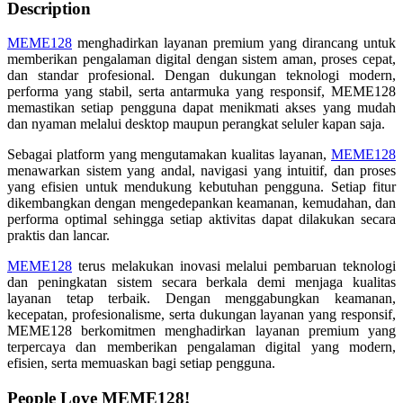
Description
MEME128
menghadirkan layanan premium yang dirancang untuk
memberikan pengalaman digital dengan sistem aman, proses cepat,
dan standar profesional. Dengan dukungan teknologi modern,
performa yang stabil, serta antarmuka yang responsif, MEME128
memastikan setiap pengguna dapat menikmati akses yang mudah
dan nyaman melalui desktop maupun perangkat seluler kapan saja.
Sebagai platform yang mengutamakan kualitas layanan,
MEME128
menawarkan sistem yang andal, navigasi yang intuitif, dan proses
yang efisien untuk mendukung kebutuhan pengguna. Setiap fitur
dikembangkan dengan mengedepankan keamanan, kemudahan, dan
performa optimal sehingga setiap aktivitas dapat dilakukan secara
praktis dan lancar.
MEME128
terus melakukan inovasi melalui pembaruan teknologi
dan peningkatan sistem secara berkala demi menjaga kualitas
layanan tetap terbaik. Dengan menggabungkan keamanan,
kecepatan, profesionalisme, serta dukungan layanan yang responsif,
MEME128 berkomitmen menghadirkan layanan premium yang
terpercaya dan memberikan pengalaman digital yang modern,
efisien, serta memuaskan bagi setiap pengguna.
People Love MEME128!