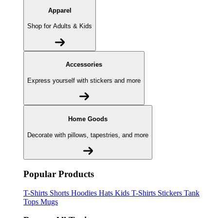
Apparel
Shop for Adults & Kids
Accessories
Express yourself with stickers and more
Home Goods
Decorate with pillows, tapestries, and more
Popular Products
T-Shirts
Shorts
Hoodies
Hats
Kids T-Shirts
Stickers
Tank
Tops
Mugs