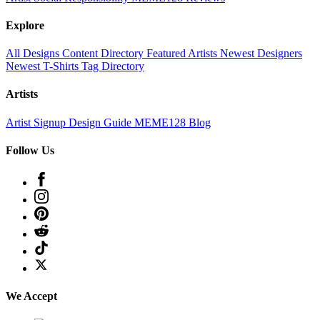
Explore
All Designs
Content Directory
Featured Artists
Newest Designers
Newest T-Shirts
Tag Directory
Artists
Artist Signup
Design Guide
MEME128 Blog
Follow Us
We Accept