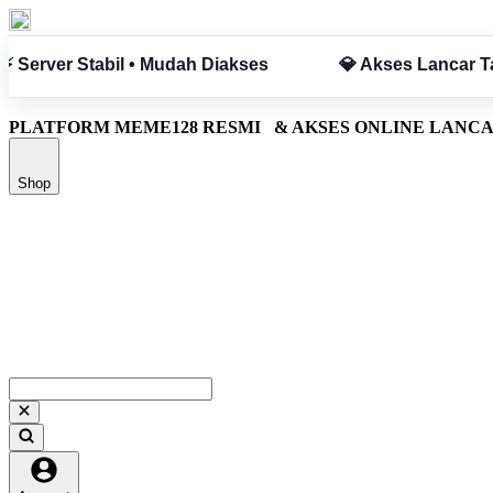
npa Hambatan
✅ Aman & Terpercaya
PLATFORM MEME128 RESMI
& AKSES ONLINE LANC
Shop