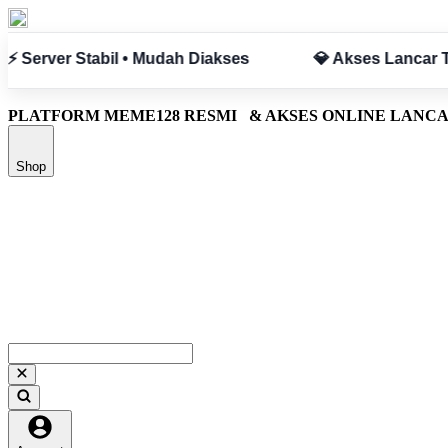
anpa Hambatan
✅ Aman & Terpercaya
PLATFORM MEME128 RESMI
& AKSES ONLINE LANC
Shop