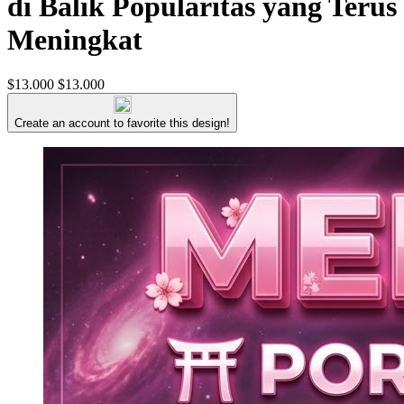
di Balik Popularitas yang Terus
Meningkat
$13.000
$13.000
Create an account to favorite this design!