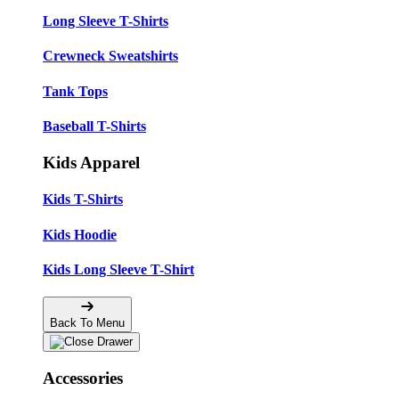
Long Sleeve T-Shirts
Crewneck Sweatshirts
Tank Tops
Baseball T-Shirts
Kids Apparel
Kids T-Shirts
Kids Hoodie
Kids Long Sleeve T-Shirt
Back To Menu
Accessories