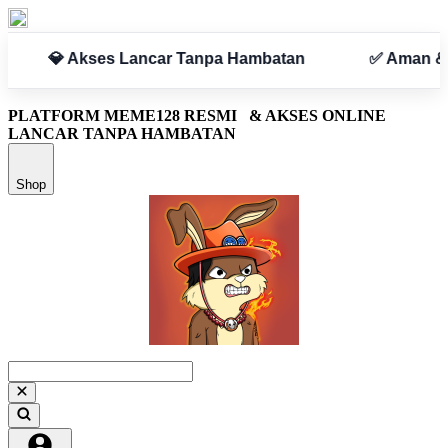
✅ Aman & Terpercaya
PLATFORM MEME128 RESMI
& AKSES ONLINE
LANCAR TANPA HAMBATAN
Shop