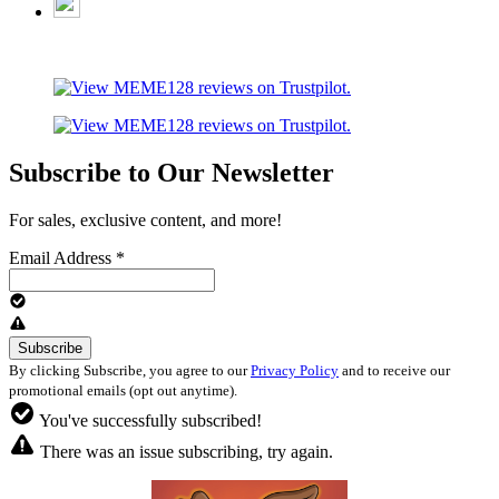
Subscribe to Our Newsletter
For sales, exclusive content, and more!
Email Address
*
By clicking Subscribe, you agree to our
Privacy Policy
and to receive our
promotional emails (opt out anytime).
You've successfully subscribed!
There was an issue subscribing, try again.