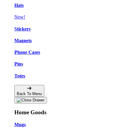
Hats
New!
Stickers
Magnets
Phone Cases
Pins
Totes
Back To Menu
Home Goods
Mugs