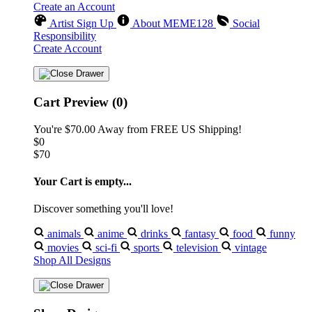
Create an Account
Artist Sign Up
About MEME128
Social
Responsibility
Create Account
Cart Preview (0)
You're
$70.00
Away from
FREE US Shipping!
$0
$70
Your Cart is empty...
Discover something you'll love!
animals
anime
drinks
fantasy
food
funny
movies
sci-fi
sports
television
vintage
Shop All Designs