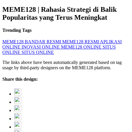
MEME128 | Rahasia Strategi di Balik
Popularitas yang Terus Meningkat
Trending Tags
MEME128
BANDAR RESMI
MEME128 RESMI
APLIKASI
ONLINE
INOVASI ONLINE
MEME128 ONLINE
SITUS
ONLINE
SITUS ONLINE
The links above have been automatically generated based on tag
usage by third-party designers on the MEME128 platform.
Share this design: