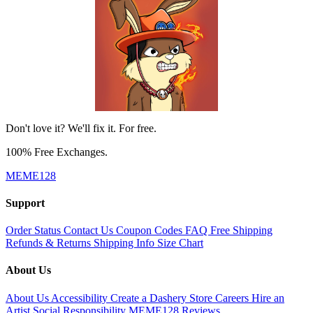
Don't love it? We'll fix it. For free.
100% Free Exchanges.
MEME128
Support
Order Status
Contact Us
Coupon Codes
FAQ
Free Shipping
Refunds & Returns
Shipping Info
Size Chart
About Us
About Us
Accessibility
Create a Dashery Store
Careers
Hire an
Artist
Social Responsibility
MEME128 Reviews