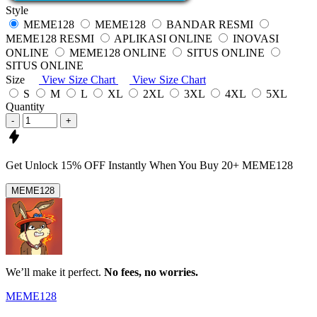
Style
MEME128
MEME128
BANDAR RESMI
MEME128 RESMI
APLIKASI ONLINE
INOVASI
ONLINE
MEME128 ONLINE
SITUS ONLINE
SITUS ONLINE
Size
View Size Chart
View Size Chart
S
M
L
XL
2XL
3XL
4XL
5XL
Quantity
-
+
Get
Unlock 15%
OFF Instantly When You Buy
20+ MEME128
MEME128
We’ll make it perfect.
No fees, no worries.
MEME128