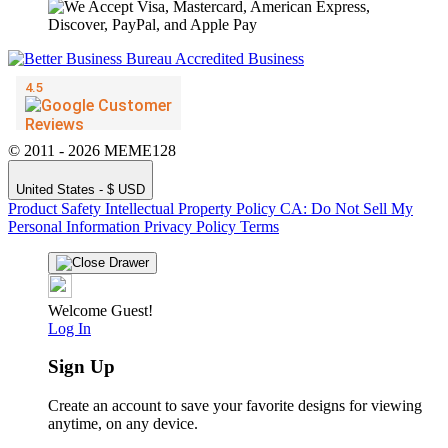
© 2011 - 2026 MEME128
United States - $ USD
Product Safety
Intellectual Property Policy
CA: Do Not Sell My
Personal Information
Privacy Policy
Terms
Welcome Guest!
Log In
Sign Up
Create an account to save your favorite designs for viewing
anytime, on any device.