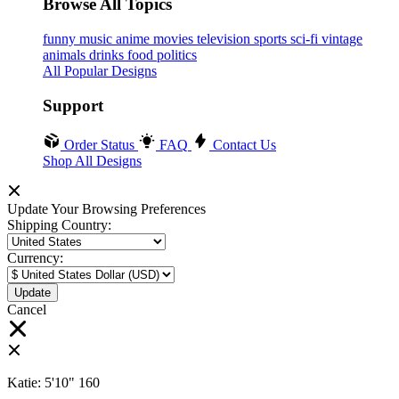
Browse All Topics
funny
music
anime
movies
television
sports
sci-fi
vintage
animals
drinks
food
politics
All Popular Designs
Support
Order Status
FAQ
Contact Us
Shop All Designs
Update Your Browsing Preferences
Shipping Country:
Currency:
Cancel
Katie:
5'10"
160