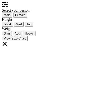
Select your person:
Male
Female
Height
Short
Med
Tall
Weight
Slim
Avg
Heavy
View Size Chart