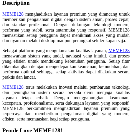
Description
MEME128
menghadirkan layanan premium yang dirancang untuk
memberikan pengalaman digital dengan sistem aman, proses cepat,
dan standar profesional. Dengan dukungan teknologi modern,
performa yang stabil, serta antarmuka yang responsif, MEME128
memastikan setiap pengguna dapat menikmati akses yang mudah
dan nyaman melalui desktop maupun perangkat seluler kapan saja.
Sebagai platform yang mengutamakan kualitas layanan,
MEME128
menawarkan sistem yang andal, navigasi yang intuitif, dan proses
yang efisien untuk mendukung kebutuhan pengguna. Setiap fitur
dikembangkan dengan mengedepankan keamanan, kemudahan, dan
performa optimal sehingga setiap aktivitas dapat dilakukan secara
praktis dan lancar.
MEME128
terus melakukan inovasi melalui pembaruan teknologi
dan peningkatan sistem secara berkala demi menjaga kualitas
layanan tetap terbaik. Dengan menggabungkan keamanan,
kecepatan, profesionalisme, serta dukungan layanan yang responsif,
MEME128 berkomitmen menghadirkan layanan premium yang
terpercaya dan memberikan pengalaman digital yang modern,
efisien, serta memuaskan bagi setiap pengguna.
People Love MEME128!