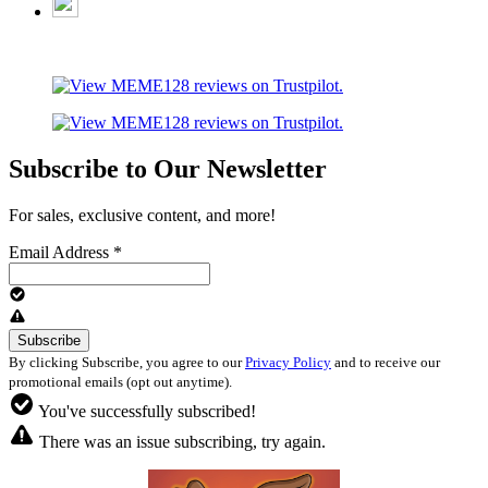
Subscribe to Our Newsletter
For sales, exclusive content, and more!
Email Address
*
By clicking Subscribe, you agree to our
Privacy Policy
and to receive our
promotional emails (opt out anytime).
You've successfully subscribed!
There was an issue subscribing, try again.