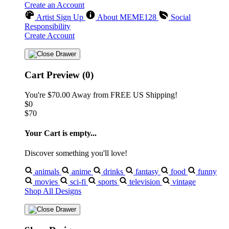
Create an Account
Artist Sign Up
About MEME128
Social
Responsibility
Create Account
Cart Preview (0)
You're
$70.00
Away from
FREE US Shipping!
$0
$70
Your Cart is empty...
Discover something you'll love!
animals
anime
drinks
fantasy
food
funny
movies
sci-fi
sports
television
vintage
Shop All Designs