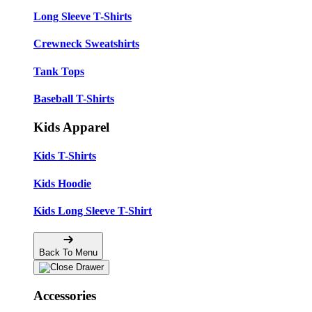
Long Sleeve T-Shirts
Crewneck Sweatshirts
Tank Tops
Baseball T-Shirts
Kids Apparel
Kids T-Shirts
Kids Hoodie
Kids Long Sleeve T-Shirt
Back To Menu
Accessories