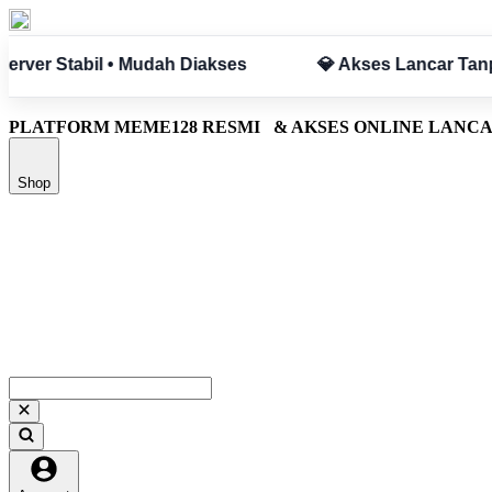
pa Hambatan
✅ Aman & Terpercaya
PLATFORM MEME128 RESMI
& AKSES ONLINE LANC
Shop