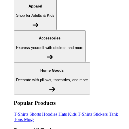
Apparel
Shop for Adults & Kids
Accessories
Express yourself with stickers and more
Home Goods
Decorate with pillows, tapestries, and more
Popular Products
T-Shirts
Shorts
Hoodies
Hats
Kids T-Shirts
Stickers
Tank
Tops
Mugs