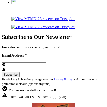
Subscribe to Our Newsletter
For sales, exclusive content, and more!
Email Address
*
By clicking Subscribe, you agree to our
Privacy Policy
and to receive our
promotional emails (opt out anytime).
You've successfully subscribed!
There was an issue subscribing, try again.