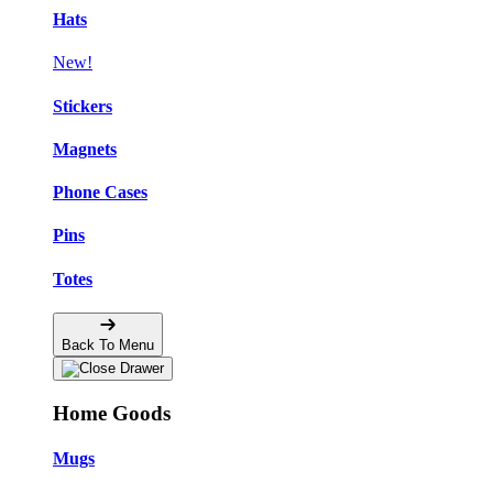
Hats
New!
Stickers
Magnets
Phone Cases
Pins
Totes
Back To Menu
Home Goods
Mugs