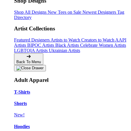
Shop Designs
Shop All Designs
New Tees on Sale
Newest Designers
Tag
Directory
Artist Collections
Featured Designers
Artists to Watch
Creators to Watch
AAPI
Artists
BIPOC Artists
Black Artists
Celebrate Women Artists
LGBTQIA Artists
Ukrainian Artists
Back To Menu
Adult Apparel
T-Shirts
Shorts
New!
Hoodies