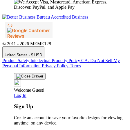
© 2011 - 2026 MEME128
United States - $ USD
Product Safety
Intellectual Property Policy
CA: Do Not Sell My
Personal Information
Privacy Policy
Terms
Welcome Guest!
Log In
Sign Up
Create an account to save your favorite designs for viewing
anytime, on any device.