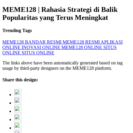
MEME128 | Rahasia Strategi di Balik
Popularitas yang Terus Meningkat
Trending Tags
MEME128
BANDAR RESMI
MEME128 RESMI
APLIKASI
ONLINE
INOVASI ONLINE
MEME128 ONLINE
SITUS
ONLINE
SITUS ONLINE
The links above have been automatically generated based on tag
usage by third-party designers on the MEME128 platform.
Share this design: