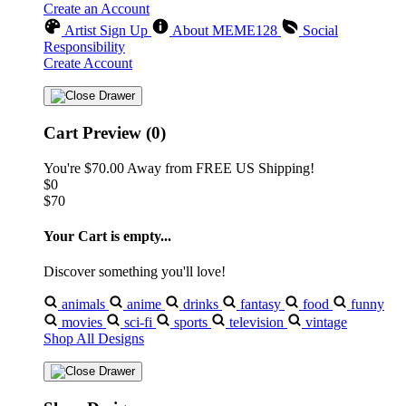
Create an Account
Artist Sign Up
About MEME128
Social
Responsibility
Create Account
Cart Preview (0)
You're
$70.00
Away from
FREE US Shipping!
$0
$70
Your Cart is empty...
Discover something you'll love!
animals
anime
drinks
fantasy
food
funny
movies
sci-fi
sports
television
vintage
Shop All Designs