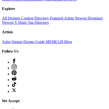
Explore
All Designs
Content Directory
Featured Artists
Newest Designers
Newest T-Shirts
Tag Directory
Artists
Artist Signup
Design Guide
MEME128 Blog
Follow Us
We Accept