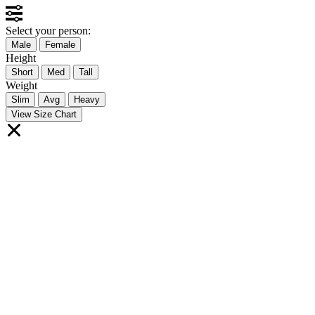
Select your person:
Male
Female
Height
Short
Med
Tall
Weight
Slim
Avg
Heavy
View Size Chart