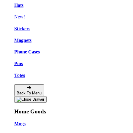
Hats
New!
Stickers
Magnets
Phone Cases
Pins
Totes
Back To Menu
Home Goods
Mugs