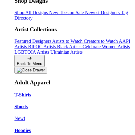
Shop Designs
Shop All Designs
New Tees on Sale
Newest Designers
Tag
Directory
Artist Collections
Featured Designers
Artists to Watch
Creators to Watch
AAPI
Artists
BIPOC Artists
Black Artists
Celebrate Women Artists
LGBTQIA Artists
Ukrainian Artists
Back To Menu
Adult Apparel
T-Shirts
Shorts
New!
Hoodies