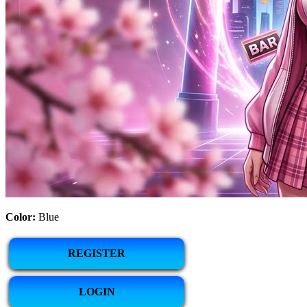
Color:
Blue
REGISTER
LOGIN