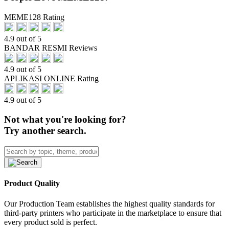
MEME128 Rating
4.9 out of 5
BANDAR RESMI Reviews
4.9 out of 5
APLIKASI ONLINE Rating
4.9 out of 5
Not what you're looking for?
Try another search.
Product Quality
Our Production Team establishes the highest quality standards for
third-party printers who participate in the marketplace to ensure that
every product sold is perfect.