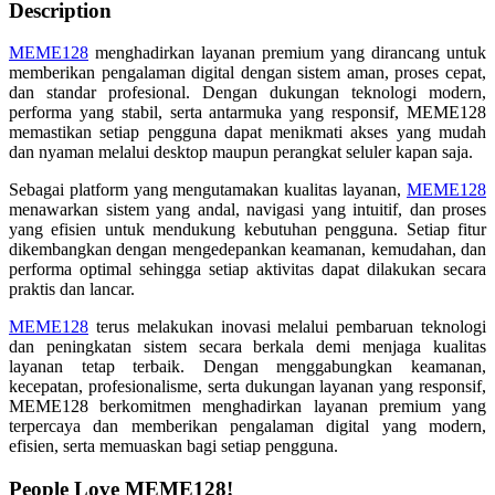
Description
MEME128
menghadirkan layanan premium yang dirancang untuk
memberikan pengalaman digital dengan sistem aman, proses cepat,
dan standar profesional. Dengan dukungan teknologi modern,
performa yang stabil, serta antarmuka yang responsif, MEME128
memastikan setiap pengguna dapat menikmati akses yang mudah
dan nyaman melalui desktop maupun perangkat seluler kapan saja.
Sebagai platform yang mengutamakan kualitas layanan,
MEME128
menawarkan sistem yang andal, navigasi yang intuitif, dan proses
yang efisien untuk mendukung kebutuhan pengguna. Setiap fitur
dikembangkan dengan mengedepankan keamanan, kemudahan, dan
performa optimal sehingga setiap aktivitas dapat dilakukan secara
praktis dan lancar.
MEME128
terus melakukan inovasi melalui pembaruan teknologi
dan peningkatan sistem secara berkala demi menjaga kualitas
layanan tetap terbaik. Dengan menggabungkan keamanan,
kecepatan, profesionalisme, serta dukungan layanan yang responsif,
MEME128 berkomitmen menghadirkan layanan premium yang
terpercaya dan memberikan pengalaman digital yang modern,
efisien, serta memuaskan bagi setiap pengguna.
People Love MEME128!