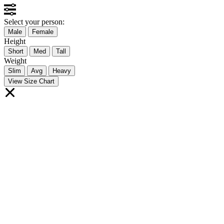
Select your person:
Male
Female
Height
Short
Med
Tall
Weight
Slim
Avg
Heavy
View Size Chart