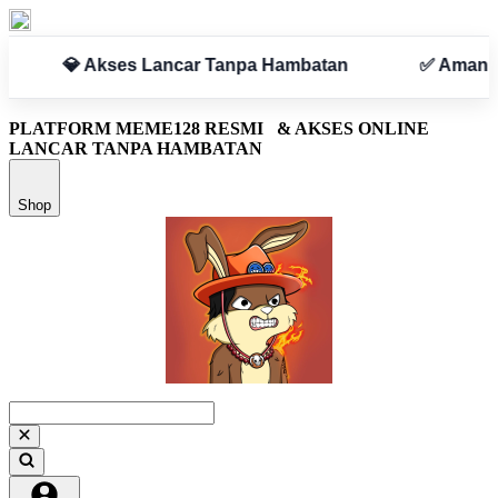
✅ Aman & Terpercaya
PLATFORM MEME128 RESMI
& AKSES ONLINE
LANCAR TANPA HAMBATAN
Shop