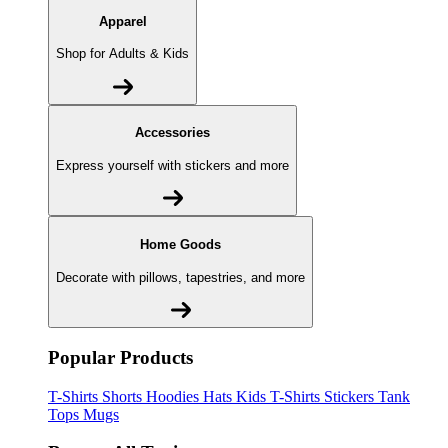
Apparel
Shop for Adults & Kids
Accessories
Express yourself with stickers and more
Home Goods
Decorate with pillows, tapestries, and more
Popular Products
T-Shirts
Shorts
Hoodies
Hats
Kids T-Shirts
Stickers
Tank
Tops
Mugs