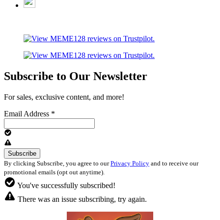
Subscribe to Our Newsletter
For sales, exclusive content, and more!
Email Address
*
By clicking Subscribe, you agree to our
Privacy Policy
and to receive our
promotional emails (opt out anytime).
You've successfully subscribed!
There was an issue subscribing, try again.