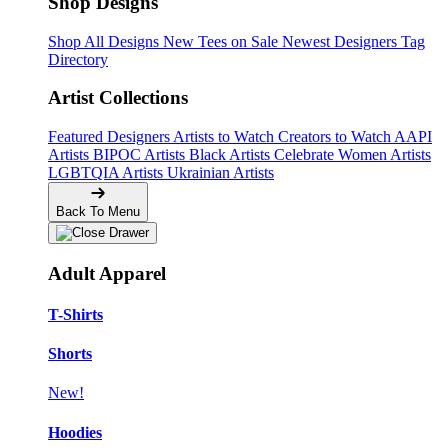
Shop Designs
Shop All Designs
New Tees on Sale
Newest Designers
Tag
Directory
Artist Collections
Featured Designers
Artists to Watch
Creators to Watch
AAPI
Artists
BIPOC Artists
Black Artists
Celebrate Women Artists
LGBTQIA Artists
Ukrainian Artists
Back To Menu
Adult Apparel
T-Shirts
Shorts
New!
Hoodies