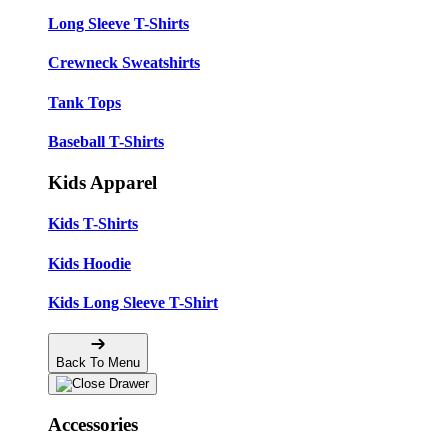
Long Sleeve T-Shirts
Crewneck Sweatshirts
Tank Tops
Baseball T-Shirts
Kids Apparel
Kids T-Shirts
Kids Hoodie
Kids Long Sleeve T-Shirt
Back To Menu
Accessories