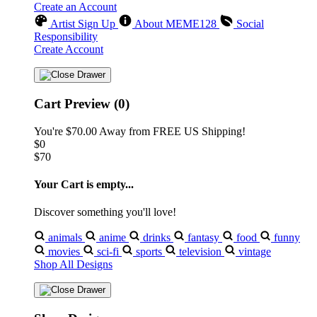
Create an Account
Artist Sign Up
About MEME128
Social
Responsibility
Create Account
Cart Preview (0)
You're
$70.00
Away from
FREE US Shipping!
$0
$70
Your Cart is empty...
Discover something you'll love!
animals
anime
drinks
fantasy
food
funny
movies
sci-fi
sports
television
vintage
Shop All Designs