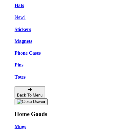
Hats
New!
Stickers
Magnets
Phone Cases
Pins
Totes
Back To Menu
Home Goods
Mugs