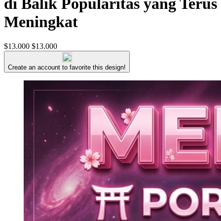
di Balik Popularitas yang Terus
Meningkat
$13.000
$13.000
Create an account to favorite this design!