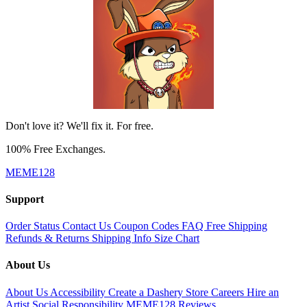
Don't love it? We'll fix it. For free.
100% Free Exchanges.
MEME128
Support
Order Status
Contact Us
Coupon Codes
FAQ
Free Shipping
Refunds & Returns
Shipping Info
Size Chart
About Us
About Us
Accessibility
Create a Dashery Store
Careers
Hire an
Artist
Social Responsibility
MEME128 Reviews