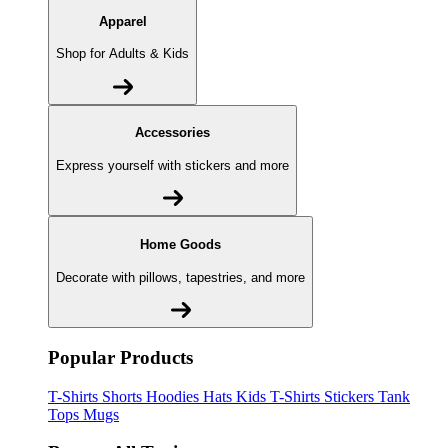
Apparel
Shop for Adults & Kids
Accessories
Express yourself with stickers and more
Home Goods
Decorate with pillows, tapestries, and more
Popular Products
T-Shirts
Shorts
Hoodies
Hats
Kids T-Shirts
Stickers
Tank
Tops
Mugs