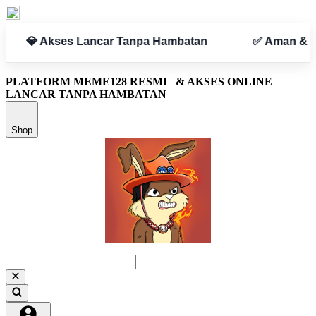
✅ Aman & Terpercaya
PLATFORM MEME128 RESMI
& AKSES ONLINE
LANCAR TANPA HAMBATAN
Shop