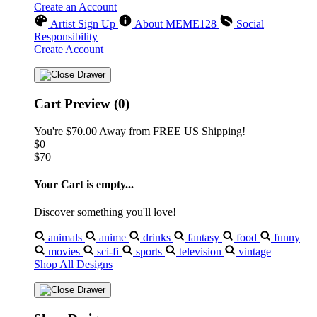
Create an Account
Artist Sign Up
About MEME128
Social
Responsibility
Create Account
Cart Preview (0)
You're
$70.00
Away from
FREE US Shipping!
$0
$70
Your Cart is empty...
Discover something you'll love!
animals
anime
drinks
fantasy
food
funny
movies
sci-fi
sports
television
vintage
Shop All Designs