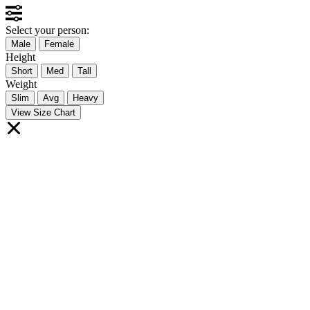
Select your person:
Male
Female
Height
Short
Med
Tall
Weight
Slim
Avg
Heavy
View Size Chart