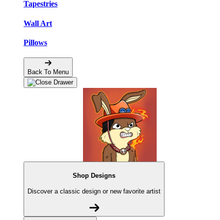
Tapestries
Wall Art
Pillows
Back To Menu
Shop Designs
Discover a classic design or new favorite artist