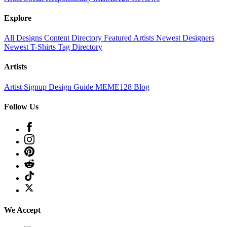
Explore
All Designs
Content Directory
Featured Artists
Newest Designers
Newest T-Shirts
Tag Directory
Artists
Artist Signup
Design Guide
MEME128 Blog
Follow Us
We Accept