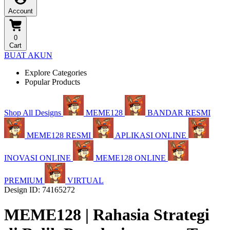
Account
0
Cart
BUAT AKUN
Explore Categories
Popular Products
Shop All Designs
MEME128
BANDAR RESMI
MEME128 RESMI
APLIKASI ONLINE
INOVASI ONLINE
MEME128 ONLINE
PREMIUM
VIRTUAL
Design ID: 74165272
MEME128 | Rahasia Strategi