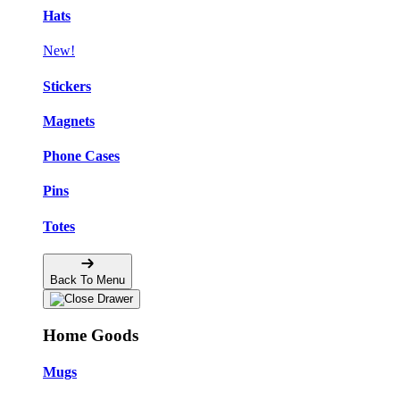
Hats
New!
Stickers
Magnets
Phone Cases
Pins
Totes
Back To Menu
Home Goods
Mugs