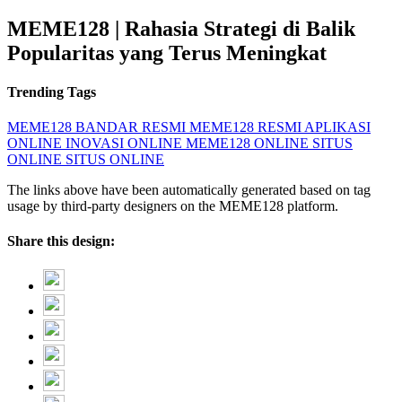
MEME128 | Rahasia Strategi di Balik
Popularitas yang Terus Meningkat
Trending Tags
MEME128
BANDAR RESMI
MEME128 RESMI
APLIKASI
ONLINE
INOVASI ONLINE
MEME128 ONLINE
SITUS
ONLINE
SITUS ONLINE
The links above have been automatically generated based on tag
usage by third-party designers on the MEME128 platform.
Share this design: