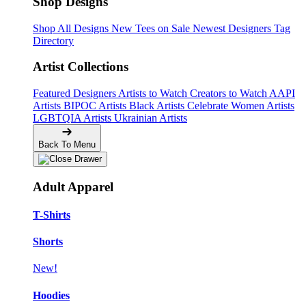
Shop Designs
Shop All Designs
New Tees on Sale
Newest Designers
Tag
Directory
Artist Collections
Featured Designers
Artists to Watch
Creators to Watch
AAPI
Artists
BIPOC Artists
Black Artists
Celebrate Women Artists
LGBTQIA Artists
Ukrainian Artists
Back To Menu
Adult Apparel
T-Shirts
Shorts
New!
Hoodies