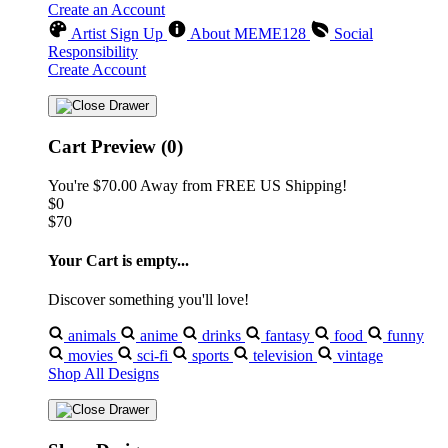
Create an Account
Artist Sign Up
About MEME128
Social
Responsibility
Create Account
Cart Preview (0)
You're
$70.00
Away from
FREE US Shipping!
$0
$70
Your Cart is empty...
Discover something you'll love!
animals
anime
drinks
fantasy
food
funny
movies
sci-fi
sports
television
vintage
Shop All Designs