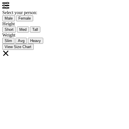
Select your person:
Male
Female
Height
Short
Med
Tall
Weight
Slim
Avg
Heavy
View Size Chart