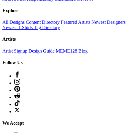
Explore
All Designs
Content Directory
Featured Artists
Newest Designers
Newest T-Shirts
Tag Directory
Artists
Artist Signup
Design Guide
MEME128 Blog
Follow Us
We Accept