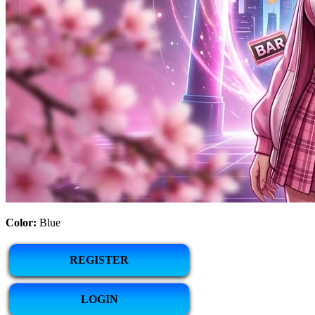
Color:
Blue
REGISTER
LOGIN