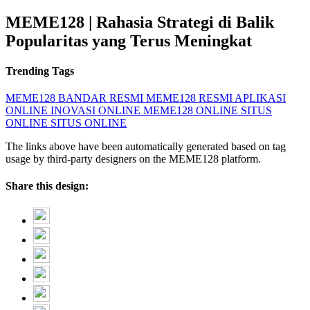
MEME128 | Rahasia Strategi di Balik
Popularitas yang Terus Meningkat
Trending Tags
MEME128
BANDAR RESMI
MEME128 RESMI
APLIKASI
ONLINE
INOVASI ONLINE
MEME128 ONLINE
SITUS
ONLINE
SITUS ONLINE
The links above have been automatically generated based on tag
usage by third-party designers on the MEME128 platform.
Share this design: