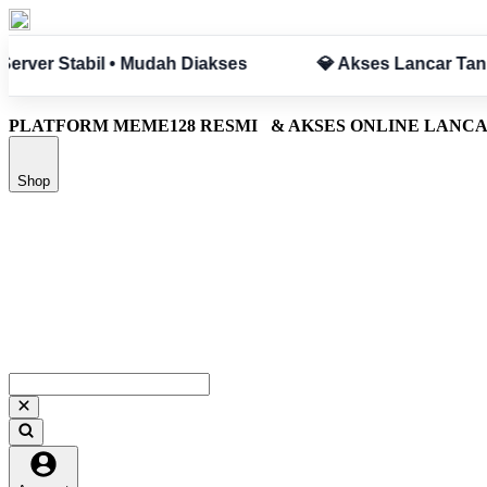
pa Hambatan
✅ Aman & Terpercaya
PLATFORM MEME128 RESMI
& AKSES ONLINE LANC
Shop