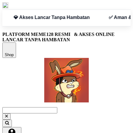
✅ Aman & Terpercaya
PLATFORM MEME128 RESMI
& AKSES ONLINE
LANCAR TANPA HAMBATAN
Shop