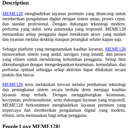
Description
MEME128
menghadirkan layanan premium yang dirancang untuk
memberikan pengalaman digital dengan sistem aman, proses cepat,
dan standar profesional. Dengan dukungan teknologi modern,
performa yang stabil, serta antarmuka yang responsif, MEME128
memastikan setiap pengguna dapat menikmati akses yang mudah
dan nyaman melalui desktop maupun perangkat seluler kapan saja.
Sebagai platform yang mengutamakan kualitas layanan,
MEME128
menawarkan sistem yang andal, navigasi yang intuitif, dan proses
yang efisien untuk mendukung kebutuhan pengguna. Setiap fitur
dikembangkan dengan mengedepankan keamanan, kemudahan, dan
performa optimal sehingga setiap aktivitas dapat dilakukan secara
praktis dan lancar.
MEME128
terus melakukan inovasi melalui pembaruan teknologi
dan peningkatan sistem secara berkala demi menjaga kualitas
layanan tetap terbaik. Dengan menggabungkan keamanan,
kecepatan, profesionalisme, serta dukungan layanan yang responsif,
MEME128 berkomitmen menghadirkan layanan premium yang
terpercaya dan memberikan pengalaman digital yang modern,
efisien, serta memuaskan bagi setiap pengguna.
People Love MEME128!