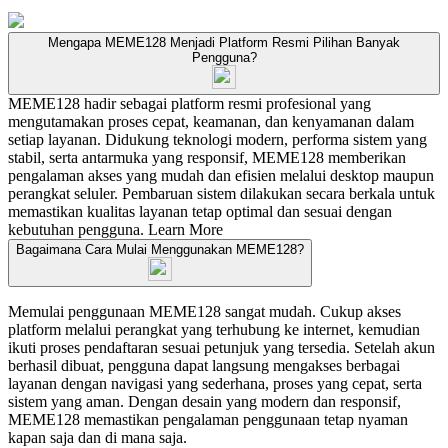
Mengapa MEME128 Menjadi Platform Resmi Pilihan Banyak
Pengguna?
MEME128 hadir sebagai platform resmi profesional yang
mengutamakan proses cepat, keamanan, dan kenyamanan dalam
setiap layanan. Didukung teknologi modern, performa sistem yang
stabil, serta antarmuka yang responsif, MEME128 memberikan
pengalaman akses yang mudah dan efisien melalui desktop maupun
perangkat seluler. Pembaruan sistem dilakukan secara berkala untuk
memastikan kualitas layanan tetap optimal dan sesuai dengan
kebutuhan pengguna.
Learn More
Bagaimana Cara Mulai Menggunakan MEME128?
Memulai penggunaan MEME128 sangat mudah. Cukup akses
platform melalui perangkat yang terhubung ke internet, kemudian
ikuti proses pendaftaran sesuai petunjuk yang tersedia. Setelah akun
berhasil dibuat, pengguna dapat langsung mengakses berbagai
layanan dengan navigasi yang sederhana, proses yang cepat, serta
sistem yang aman. Dengan desain yang modern dan responsif,
MEME128 memastikan pengalaman penggunaan tetap nyaman
kapan saja dan di mana saja.