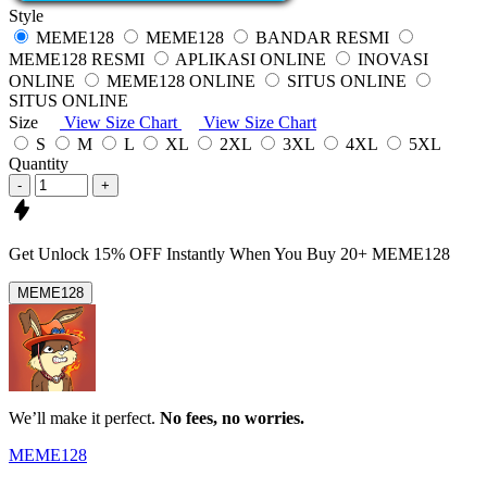
Style
MEME128
MEME128
BANDAR RESMI
MEME128 RESMI
APLIKASI ONLINE
INOVASI
ONLINE
MEME128 ONLINE
SITUS ONLINE
SITUS ONLINE
Size
View Size Chart
View Size Chart
S
M
L
XL
2XL
3XL
4XL
5XL
Quantity
-
+
Get
Unlock 15%
OFF Instantly When You Buy
20+ MEME128
MEME128
We’ll make it perfect.
No fees, no worries.
MEME128