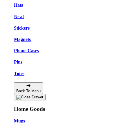
Hats
New!
Stickers
Magnets
Phone Cases
Pins
Totes
Back To Menu
Home Goods
Mugs