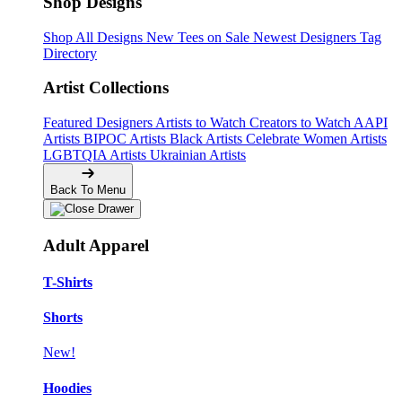
Shop Designs
Shop All Designs
New Tees on Sale
Newest Designers
Tag
Directory
Artist Collections
Featured Designers
Artists to Watch
Creators to Watch
AAPI
Artists
BIPOC Artists
Black Artists
Celebrate Women Artists
LGBTQIA Artists
Ukrainian Artists
Back To Menu
Adult Apparel
T-Shirts
Shorts
New!
Hoodies