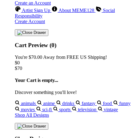
Create an Account
Artist Sign Up
About MEME128
Social
Responsibility
Create Account
Cart Preview (0)
You're
$70.00
Away from
FREE US Shipping!
$0
$70
Your Cart is empty...
Discover something you'll love!
animals
anime
drinks
fantasy
food
funny
movies
sci-fi
sports
television
vintage
Shop All Designs