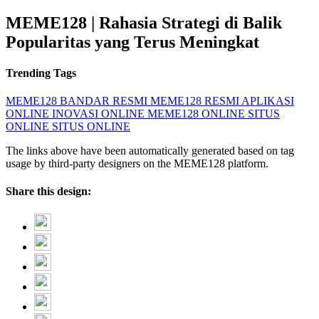
MEME128 | Rahasia Strategi di Balik
Popularitas yang Terus Meningkat
Trending Tags
MEME128
BANDAR RESMI
MEME128 RESMI
APLIKASI
ONLINE
INOVASI ONLINE
MEME128 ONLINE
SITUS
ONLINE
SITUS ONLINE
The links above have been automatically generated based on tag
usage by third-party designers on the MEME128 platform.
Share this design: