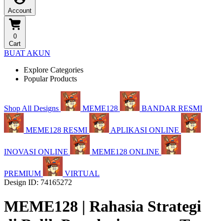
Account
0
Cart
BUAT AKUN
Explore Categories
Popular Products
Shop All Designs
MEME128
BANDAR RESMI
MEME128 RESMI
APLIKASI ONLINE
INOVASI ONLINE
MEME128 ONLINE
PREMIUM
VIRTUAL
Design ID: 74165272
MEME128 | Rahasia Strategi