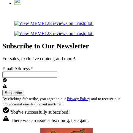
Subscribe to Our Newsletter
For sales, exclusive content, and more!
Email Address
*
By clicking Subscribe, you agree to our
Privacy Policy
and to receive our
promotional emails (opt out anytime).
You've successfully subscribed!
There was an issue subscribing, try again.