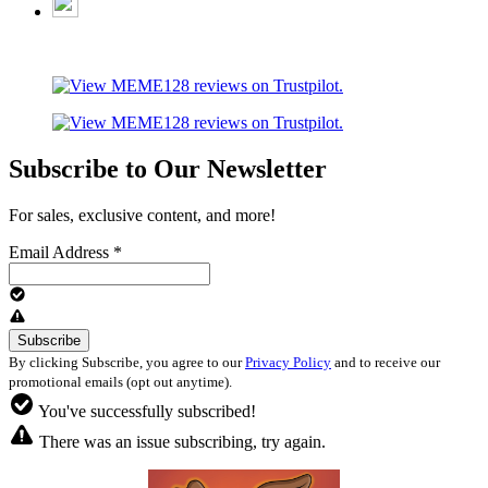
Subscribe to Our Newsletter
For sales, exclusive content, and more!
Email Address
*
By clicking Subscribe, you agree to our
Privacy Policy
and to receive our
promotional emails (opt out anytime).
You've successfully subscribed!
There was an issue subscribing, try again.