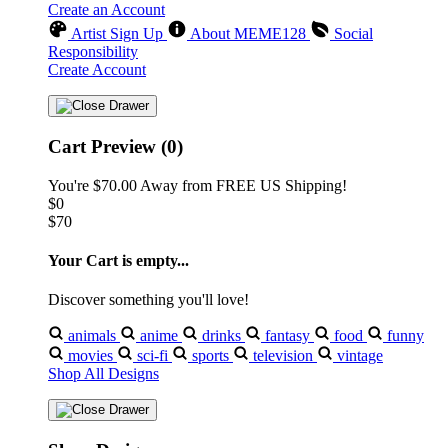
Create an Account
Artist Sign Up
About MEME128
Social
Responsibility
Create Account
Cart Preview (0)
You're
$70.00
Away from
FREE US Shipping!
$0
$70
Your Cart is empty...
Discover something you'll love!
animals
anime
drinks
fantasy
food
funny
movies
sci-fi
sports
television
vintage
Shop All Designs