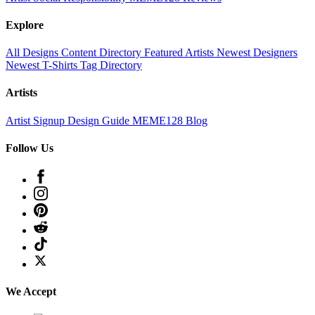
Explore
All Designs
Content Directory
Featured Artists
Newest Designers
Newest T-Shirts
Tag Directory
Artists
Artist Signup
Design Guide
MEME128 Blog
Follow Us
We Accept