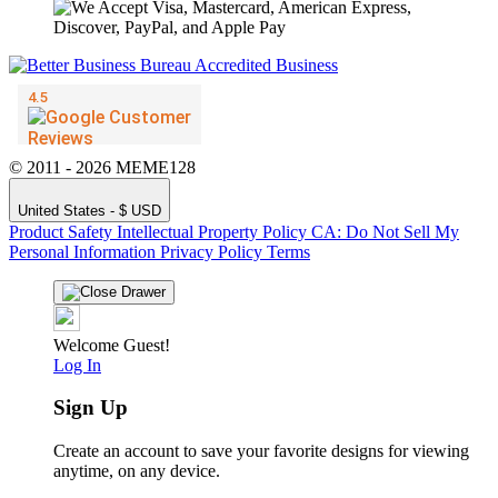
© 2011 - 2026 MEME128
United States - $ USD
Product Safety
Intellectual Property Policy
CA: Do Not Sell My
Personal Information
Privacy Policy
Terms
Welcome Guest!
Log In
Sign Up
Create an account to save your favorite designs for viewing
anytime, on any device.