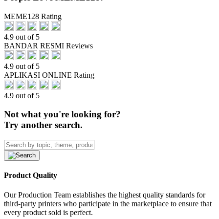
MEME128 Rating
4.9 out of 5
BANDAR RESMI Reviews
4.9 out of 5
APLIKASI ONLINE Rating
4.9 out of 5
Not what you're looking for?
Try another search.
Product Quality
Our Production Team establishes the highest quality standards for
third-party printers who participate in the marketplace to ensure that
every product sold is perfect.