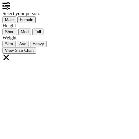
Select your person:
Male
Female
Height
Short
Med
Tall
Weight
Slim
Avg
Heavy
View Size Chart