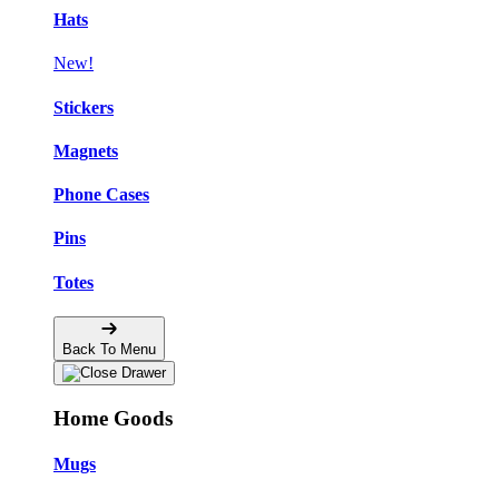
Hats
New!
Stickers
Magnets
Phone Cases
Pins
Totes
Back To Menu
Home Goods
Mugs