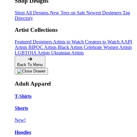
Shop Designs
Shop All Designs
New Tees on Sale
Newest Designers
Tag
Directory
Artist Collections
Featured Designers
Artists to Watch
Creators to Watch
AAPI
Artists
BIPOC Artists
Black Artists
Celebrate Women Artists
LGBTQIA Artists
Ukrainian Artists
Back To Menu
Adult Apparel
T-Shirts
Shorts
New!
Hoodies