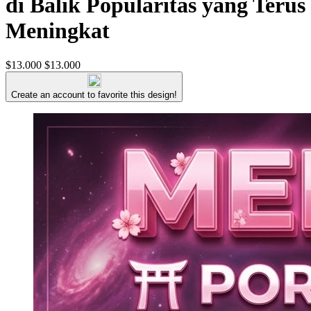
di Balik Popularitas yang Terus
Meningkat
$13.000
$13.000
Create an account to favorite this design!