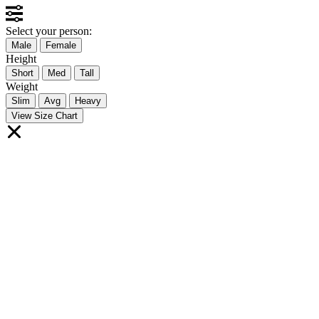
Select your person:
Male
Female
Height
Short
Med
Tall
Weight
Slim
Avg
Heavy
View Size Chart