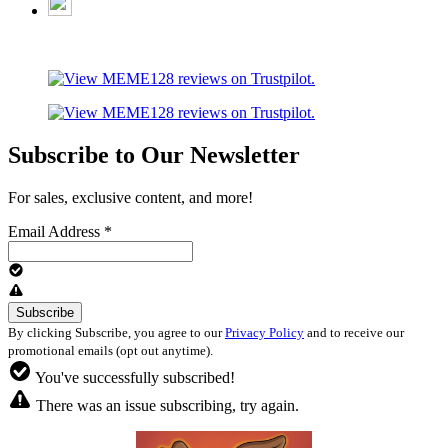
Subscribe to Our Newsletter
For sales, exclusive content, and more!
Email Address
*
By clicking Subscribe, you agree to our
Privacy Policy
and to receive our
promotional emails (opt out anytime).
You've successfully subscribed!
There was an issue subscribing, try again.