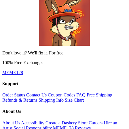
Don't love it? We'll fix it. For free.
100% Free Exchanges.
MEME128
Support
Order Status
Contact Us
Coupon Codes
FAQ
Free Shipping
Refunds & Returns
Shipping Info
Size Chart
About Us
About Us
Accessibility
Create a Dashery Store
Careers
Hire an
Artist
Social Responsibility
MEME128 Reviews