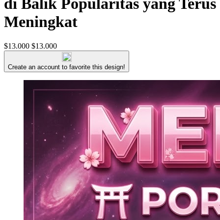
di Balik Popularitas yang Terus
Meningkat
$13.000
$13.000
Create an account to favorite this design!