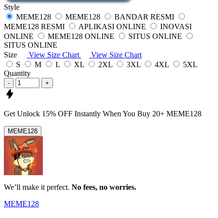
Style
MEME128
MEME128
BANDAR RESMI
MEME128 RESMI
APLIKASI ONLINE
INOVASI
ONLINE
MEME128 ONLINE
SITUS ONLINE
SITUS ONLINE
Size
View Size Chart
View Size Chart
S
M
L
XL
2XL
3XL
4XL
5XL
Quantity
-
+
Get
Unlock 15%
OFF Instantly When You Buy
20+ MEME128
MEME128
We’ll make it perfect.
No fees, no worries.
MEME128