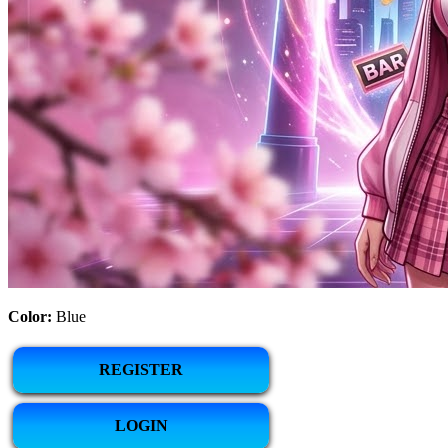
Color:
Blue
REGISTER
LOGIN