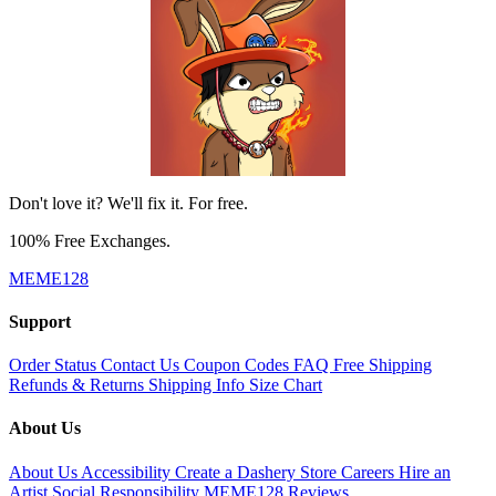
Don't love it? We'll fix it. For free.
100% Free Exchanges.
MEME128
Support
Order Status
Contact Us
Coupon Codes
FAQ
Free Shipping
Refunds & Returns
Shipping Info
Size Chart
About Us
About Us
Accessibility
Create a Dashery Store
Careers
Hire an
Artist
Social Responsibility
MEME128 Reviews