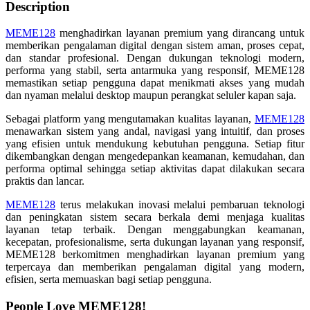
Description
MEME128
menghadirkan layanan premium yang dirancang untuk
memberikan pengalaman digital dengan sistem aman, proses cepat,
dan standar profesional. Dengan dukungan teknologi modern,
performa yang stabil, serta antarmuka yang responsif, MEME128
memastikan setiap pengguna dapat menikmati akses yang mudah
dan nyaman melalui desktop maupun perangkat seluler kapan saja.
Sebagai platform yang mengutamakan kualitas layanan,
MEME128
menawarkan sistem yang andal, navigasi yang intuitif, dan proses
yang efisien untuk mendukung kebutuhan pengguna. Setiap fitur
dikembangkan dengan mengedepankan keamanan, kemudahan, dan
performa optimal sehingga setiap aktivitas dapat dilakukan secara
praktis dan lancar.
MEME128
terus melakukan inovasi melalui pembaruan teknologi
dan peningkatan sistem secara berkala demi menjaga kualitas
layanan tetap terbaik. Dengan menggabungkan keamanan,
kecepatan, profesionalisme, serta dukungan layanan yang responsif,
MEME128 berkomitmen menghadirkan layanan premium yang
terpercaya dan memberikan pengalaman digital yang modern,
efisien, serta memuaskan bagi setiap pengguna.
People Love MEME128!