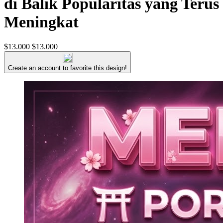
di Balik Popularitas yang Terus
Meningkat
$13.000
$13.000
Create an account to favorite this design!