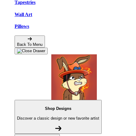
Tapestries
Wall Art
Pillows
Back To Menu
Shop Designs
Discover a classic design or new favorite artist