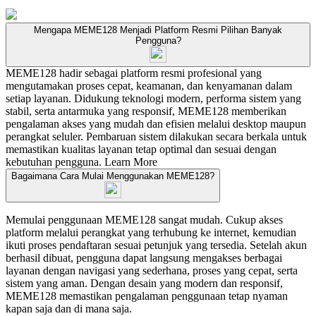
Mengapa MEME128 Menjadi Platform Resmi Pilihan Banyak
Pengguna?
MEME128 hadir sebagai platform resmi profesional yang
mengutamakan proses cepat, keamanan, dan kenyamanan dalam
setiap layanan. Didukung teknologi modern, performa sistem yang
stabil, serta antarmuka yang responsif, MEME128 memberikan
pengalaman akses yang mudah dan efisien melalui desktop maupun
perangkat seluler. Pembaruan sistem dilakukan secara berkala untuk
memastikan kualitas layanan tetap optimal dan sesuai dengan
kebutuhan pengguna.
Learn More
Bagaimana Cara Mulai Menggunakan MEME128?
Memulai penggunaan MEME128 sangat mudah. Cukup akses
platform melalui perangkat yang terhubung ke internet, kemudian
ikuti proses pendaftaran sesuai petunjuk yang tersedia. Setelah akun
berhasil dibuat, pengguna dapat langsung mengakses berbagai
layanan dengan navigasi yang sederhana, proses yang cepat, serta
sistem yang aman. Dengan desain yang modern dan responsif,
MEME128 memastikan pengalaman penggunaan tetap nyaman
kapan saja dan di mana saja.