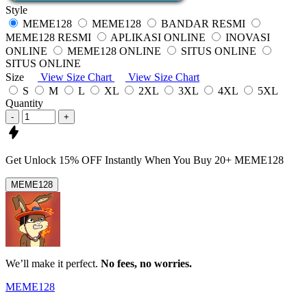
Style
MEME128
MEME128
BANDAR RESMI
MEME128 RESMI
APLIKASI ONLINE
INOVASI
ONLINE
MEME128 ONLINE
SITUS ONLINE
SITUS ONLINE
Size
View Size Chart
View Size Chart
S
M
L
XL
2XL
3XL
4XL
5XL
Quantity
-
+
Get
Unlock 15%
OFF Instantly When You Buy
20+ MEME128
MEME128
We’ll make it perfect.
No fees, no worries.
MEME128