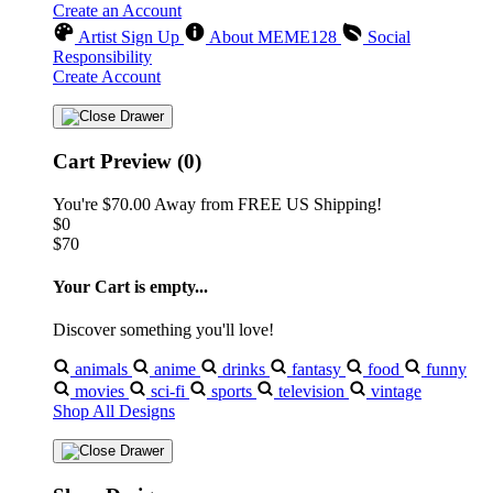
Create an Account
Artist Sign Up
About MEME128
Social
Responsibility
Create Account
Cart Preview (0)
You're
$70.00
Away from
FREE US Shipping!
$0
$70
Your Cart is empty...
Discover something you'll love!
animals
anime
drinks
fantasy
food
funny
movies
sci-fi
sports
television
vintage
Shop All Designs