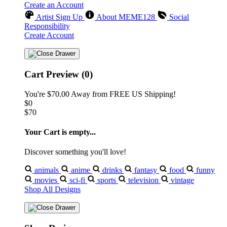
Create an Account
Artist Sign Up
About MEME128
Social
Responsibility
Create Account
Cart Preview (0)
You're
$70.00
Away from
FREE US Shipping!
$0
$70
Your Cart is empty...
Discover something you'll love!
animals
anime
drinks
fantasy
food
funny
movies
sci-fi
sports
television
vintage
Shop All Designs