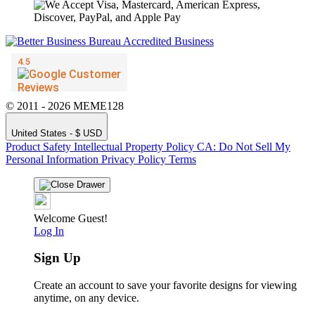
© 2011 - 2026 MEME128
United States - $ USD
Product Safety
Intellectual Property Policy
CA: Do Not Sell My
Personal Information
Privacy Policy
Terms
Welcome Guest!
Log In
Sign Up
Create an account to save your favorite designs for viewing
anytime, on any device.