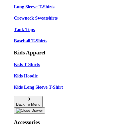
Long Sleeve T-Shirts
Crewneck Sweatshirts
Tank Tops
Baseball T-Shirts
Kids Apparel
Kids T-Shirts
Kids Hoodie
Kids Long Sleeve T-Shirt
Back To Menu
Accessories