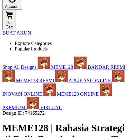
Account
0
Cart
BUAT AKUN
Explore Categories
Popular Products
Shop All Designs
MEME128
BANDAR RESMI
MEME128 RESMI
APLIKASI ONLINE
INOVASI ONLINE
MEME128 ONLINE
PREMIUM
VIRTUAL
Design ID: 74165272
MEME128 | Rahasia Strategi