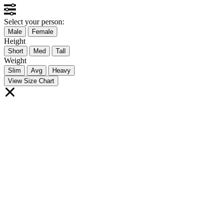
Select your person:
Male
Female
Height
Short
Med
Tall
Weight
Slim
Avg
Heavy
View Size Chart