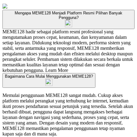
Mengapa MEME128 Menjadi Platform Resmi Pilihan Banyak
Pengguna?
MEME128 hadir sebagai platform resmi profesional yang
mengutamakan proses cepat, keamanan, dan kenyamanan dalam
setiap layanan. Didukung teknologi modern, performa sistem yang
stabil, serta antarmuka yang responsif, MEME128 memberikan
pengalaman akses yang mudah dan efisien melalui desktop maupun
perangkat seluler. Pembaruan sistem dilakukan secara berkala untuk
memastikan kualitas layanan tetap optimal dan sesuai dengan
kebutuhan pengguna.
Learn More
Bagaimana Cara Mulai Menggunakan MEME128?
Memulai penggunaan MEME128 sangat mudah. Cukup akses
platform melalui perangkat yang terhubung ke internet, kemudian
ikuti proses pendaftaran sesuai petunjuk yang tersedia. Setelah akun
berhasil dibuat, pengguna dapat langsung mengakses berbagai
layanan dengan navigasi yang sederhana, proses yang cepat, serta
sistem yang aman. Dengan desain yang modern dan responsif,
MEME128 memastikan pengalaman penggunaan tetap nyaman
kapan saja dan di mana saja.