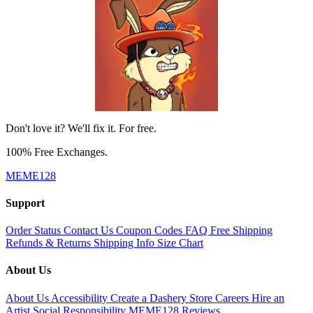
Don't love it? We'll fix it. For free.
100% Free Exchanges.
MEME128
Support
Order Status
Contact Us
Coupon Codes
FAQ
Free Shipping
Refunds & Returns
Shipping Info
Size Chart
About Us
About Us
Accessibility
Create a Dashery Store
Careers
Hire an
Artist
Social Responsibility
MEME128 Reviews