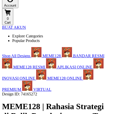
Account
0
Cart
BUAT AKUN
Explore Categories
Popular Products
Shop All Designs
MEME128
BANDAR RESMI
MEME128 RESMI
APLIKASI ONLINE
INOVASI ONLINE
MEME128 ONLINE
PREMIUM
VIRTUAL
Design ID: 74165272
MEME128 | Rahasia Strategi