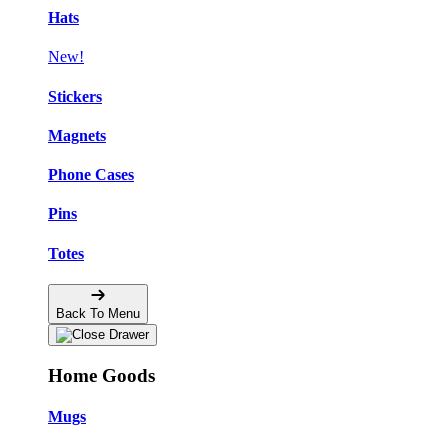
Hats
New!
Stickers
Magnets
Phone Cases
Pins
Totes
Back To Menu
Home Goods
Mugs