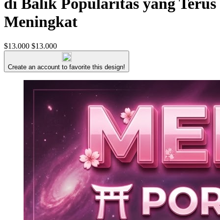
di Balik Popularitas yang Terus
Meningkat
$13.000
$13.000
Create an account to favorite this design!