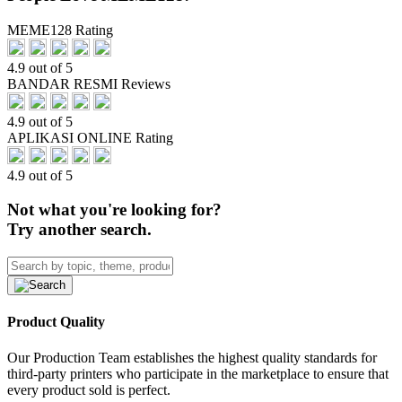
MEME128 Rating
4.9 out of 5
BANDAR RESMI Reviews
4.9 out of 5
APLIKASI ONLINE Rating
4.9 out of 5
Not what you're looking for?
Try another search.
Product Quality
Our Production Team establishes the highest quality standards for
third-party printers who participate in the marketplace to ensure that
every product sold is perfect.