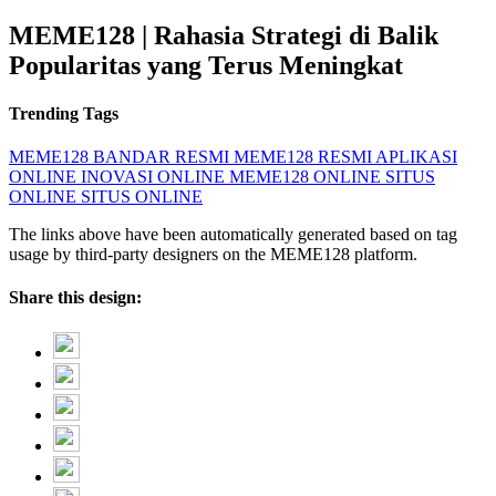
MEME128 | Rahasia Strategi di Balik
Popularitas yang Terus Meningkat
Trending Tags
MEME128
BANDAR RESMI
MEME128 RESMI
APLIKASI
ONLINE
INOVASI ONLINE
MEME128 ONLINE
SITUS
ONLINE
SITUS ONLINE
The links above have been automatically generated based on tag
usage by third-party designers on the MEME128 platform.
Share this design: