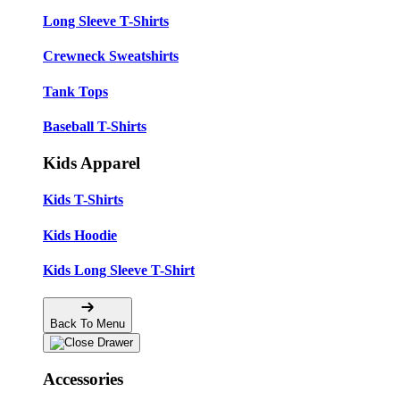
Long Sleeve T-Shirts
Crewneck Sweatshirts
Tank Tops
Baseball T-Shirts
Kids Apparel
Kids T-Shirts
Kids Hoodie
Kids Long Sleeve T-Shirt
Back To Menu
Accessories