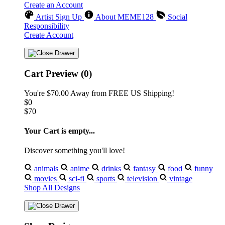
Create an Account
Artist Sign Up
About MEME128
Social
Responsibility
Create Account
Cart Preview (0)
You're
$70.00
Away from
FREE US Shipping!
$0
$70
Your Cart is empty...
Discover something you'll love!
animals
anime
drinks
fantasy
food
funny
movies
sci-fi
sports
television
vintage
Shop All Designs