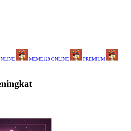
ONLINE
MEME128 ONLINE
PREMIUM
eningkat