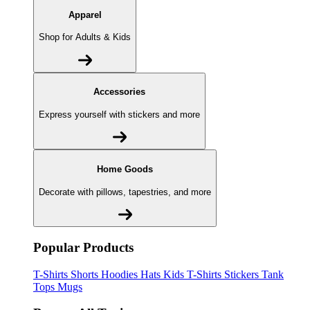
Apparel
Shop for Adults & Kids
Accessories
Express yourself with stickers and more
Home Goods
Decorate with pillows, tapestries, and more
Popular Products
T-Shirts
Shorts
Hoodies
Hats
Kids T-Shirts
Stickers
Tank
Tops
Mugs