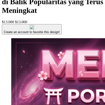
di Balik Popularitas yang Terus
Meningkat
$13.000
$13.000
Create an account to favorite this design!