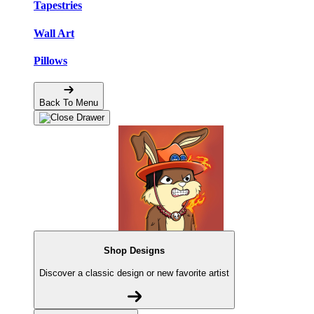
Tapestries
Wall Art
Pillows
Back To Menu
Shop Designs
Discover a classic design or new favorite artist