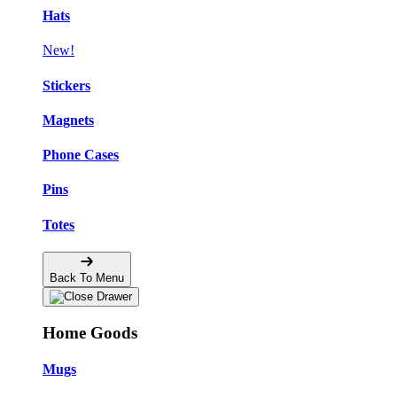
Hats
New!
Stickers
Magnets
Phone Cases
Pins
Totes
Back To Menu
Home Goods
Mugs