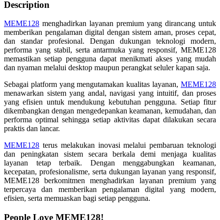
Description
MEME128
menghadirkan layanan premium yang dirancang untuk
memberikan pengalaman digital dengan sistem aman, proses cepat,
dan standar profesional. Dengan dukungan teknologi modern,
performa yang stabil, serta antarmuka yang responsif, MEME128
memastikan setiap pengguna dapat menikmati akses yang mudah
dan nyaman melalui desktop maupun perangkat seluler kapan saja.
Sebagai platform yang mengutamakan kualitas layanan,
MEME128
menawarkan sistem yang andal, navigasi yang intuitif, dan proses
yang efisien untuk mendukung kebutuhan pengguna. Setiap fitur
dikembangkan dengan mengedepankan keamanan, kemudahan, dan
performa optimal sehingga setiap aktivitas dapat dilakukan secara
praktis dan lancar.
MEME128
terus melakukan inovasi melalui pembaruan teknologi
dan peningkatan sistem secara berkala demi menjaga kualitas
layanan tetap terbaik. Dengan menggabungkan keamanan,
kecepatan, profesionalisme, serta dukungan layanan yang responsif,
MEME128 berkomitmen menghadirkan layanan premium yang
terpercaya dan memberikan pengalaman digital yang modern,
efisien, serta memuaskan bagi setiap pengguna.
People Love MEME128!