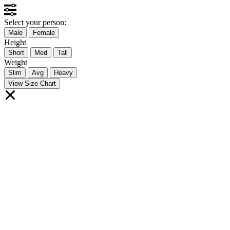
Select your person:
Male
Female
Height
Short
Med
Tall
Weight
Slim
Avg
Heavy
View Size Chart