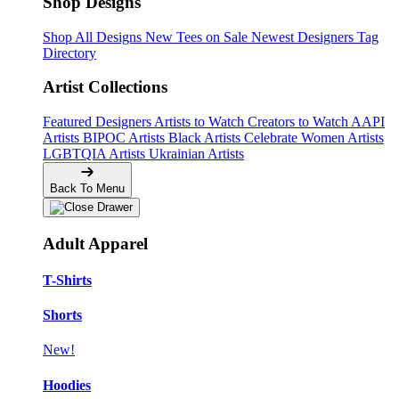
Shop Designs
Shop All Designs
New Tees on Sale
Newest Designers
Tag
Directory
Artist Collections
Featured Designers
Artists to Watch
Creators to Watch
AAPI
Artists
BIPOC Artists
Black Artists
Celebrate Women Artists
LGBTQIA Artists
Ukrainian Artists
Back To Menu
Adult Apparel
T-Shirts
Shorts
New!
Hoodies