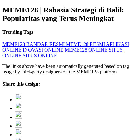
MEME128 | Rahasia Strategi di Balik
Popularitas yang Terus Meningkat
Trending Tags
MEME128
BANDAR RESMI
MEME128 RESMI
APLIKASI
ONLINE
INOVASI ONLINE
MEME128 ONLINE
SITUS
ONLINE
SITUS ONLINE
The links above have been automatically generated based on tag
usage by third-party designers on the MEME128 platform.
Share this design: