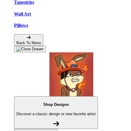
Tapestries
Wall Art
Pillows
Back To Menu
Shop Designs
Discover a classic design or new favorite artist