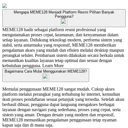
Mengapa MEME128 Menjadi Platform Resmi Pilihan Banyak
Pengguna?
MEME128 hadir sebagai platform resmi profesional yang
mengutamakan proses cepat, keamanan, dan kenyamanan dalam
setiap layanan. Didukung teknologi modern, performa sistem yang
stabil, serta antarmuka yang responsif, MEME128 memberikan
pengalaman akses yang mudah dan efisien melalui desktop maupun
perangkat seluler. Pembaruan sistem dilakukan secara berkala untuk
memastikan kualitas layanan tetap optimal dan sesuai dengan
kebutuhan pengguna.
Learn More
Bagaimana Cara Mulai Menggunakan MEME128?
Memulai penggunaan MEME128 sangat mudah. Cukup akses
platform melalui perangkat yang terhubung ke internet, kemudian
ikuti proses pendaftaran sesuai petunjuk yang tersedia. Setelah akun
berhasil dibuat, pengguna dapat langsung mengakses berbagai
layanan dengan navigasi yang sederhana, proses yang cepat, serta
sistem yang aman. Dengan desain yang modern dan responsif,
MEME128 memastikan pengalaman penggunaan tetap nyaman
kapan saja dan di mana saja.