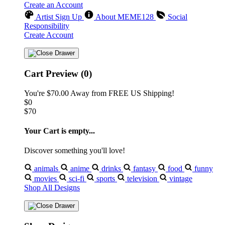
Create an Account
Artist Sign Up
About MEME128
Social
Responsibility
Create Account
Cart Preview (0)
You're
$70.00
Away from
FREE US Shipping!
$0
$70
Your Cart is empty...
Discover something you'll love!
animals
anime
drinks
fantasy
food
funny
movies
sci-fi
sports
television
vintage
Shop All Designs