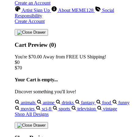
Create an Account
Artist Sign Up
About MEME128
Social
Responsibility
Create Account
Cart Preview (0)
You're
$70.00
Away from
FREE US Shipping!
$0
$70
Your Cart is empty...
Discover something you'll love!
animals
anime
drinks
fantasy
food
funny
movies
sci-fi
sports
television
vintage
Shop All Designs