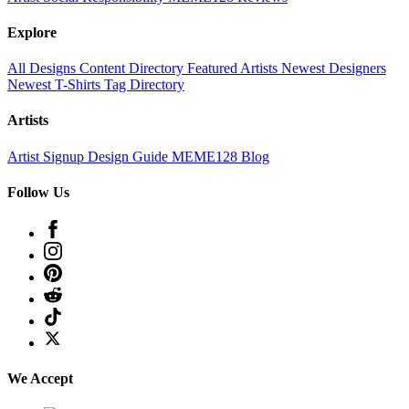
Explore
All Designs
Content Directory
Featured Artists
Newest Designers
Newest T-Shirts
Tag Directory
Artists
Artist Signup
Design Guide
MEME128 Blog
Follow Us
We Accept