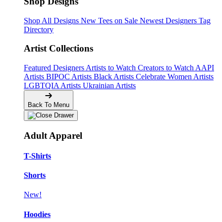
Shop Designs
Shop All Designs
New Tees on Sale
Newest Designers
Tag
Directory
Artist Collections
Featured Designers
Artists to Watch
Creators to Watch
AAPI
Artists
BIPOC Artists
Black Artists
Celebrate Women Artists
LGBTQIA Artists
Ukrainian Artists
Back To Menu
Adult Apparel
T-Shirts
Shorts
New!
Hoodies