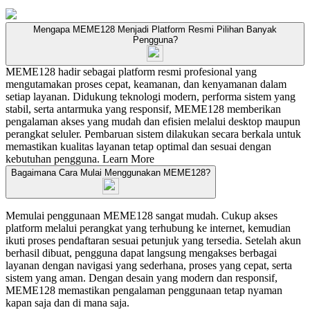
Mengapa MEME128 Menjadi Platform Resmi Pilihan Banyak
Pengguna?
MEME128 hadir sebagai platform resmi profesional yang
mengutamakan proses cepat, keamanan, dan kenyamanan dalam
setiap layanan. Didukung teknologi modern, performa sistem yang
stabil, serta antarmuka yang responsif, MEME128 memberikan
pengalaman akses yang mudah dan efisien melalui desktop maupun
perangkat seluler. Pembaruan sistem dilakukan secara berkala untuk
memastikan kualitas layanan tetap optimal dan sesuai dengan
kebutuhan pengguna.
Learn More
Bagaimana Cara Mulai Menggunakan MEME128?
Memulai penggunaan MEME128 sangat mudah. Cukup akses
platform melalui perangkat yang terhubung ke internet, kemudian
ikuti proses pendaftaran sesuai petunjuk yang tersedia. Setelah akun
berhasil dibuat, pengguna dapat langsung mengakses berbagai
layanan dengan navigasi yang sederhana, proses yang cepat, serta
sistem yang aman. Dengan desain yang modern dan responsif,
MEME128 memastikan pengalaman penggunaan tetap nyaman
kapan saja dan di mana saja.