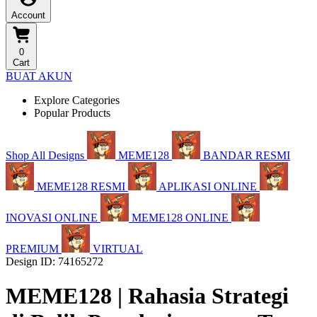
Account
0
Cart
BUAT AKUN
Explore Categories
Popular Products
Shop All Designs
MEME128
BANDAR RESMI
MEME128 RESMI
APLIKASI ONLINE
INOVASI ONLINE
MEME128 ONLINE
PREMIUM
VIRTUAL
Design ID: 74165272
MEME128 | Rahasia Strategi