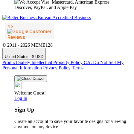
© 2011 - 2026 MEME128
United States - $ USD
Product Safety
Intellectual Property Policy
CA: Do Not Sell My
Personal Information
Privacy Policy
Terms
Welcome Guest!
Log In
Sign Up
Create an account to save your favorite designs for viewing
anytime, on any device.