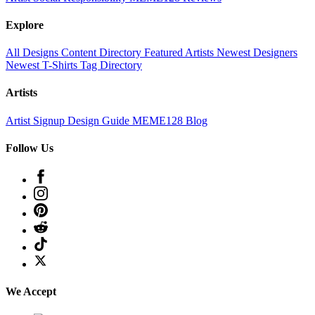
Explore
All Designs
Content Directory
Featured Artists
Newest Designers
Newest T-Shirts
Tag Directory
Artists
Artist Signup
Design Guide
MEME128 Blog
Follow Us
We Accept