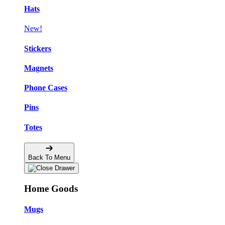
Hats
New!
Stickers
Magnets
Phone Cases
Pins
Totes
Back To Menu
Home Goods
Mugs