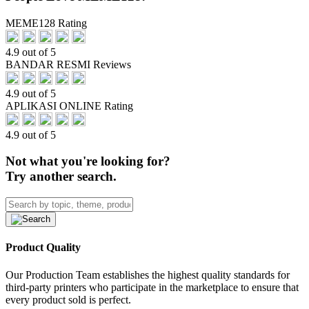
MEME128 Rating
4.9 out of 5
BANDAR RESMI Reviews
4.9 out of 5
APLIKASI ONLINE Rating
4.9 out of 5
Not what you're looking for?
Try another search.
Product Quality
Our Production Team establishes the highest quality standards for
third-party printers who participate in the marketplace to ensure that
every product sold is perfect.