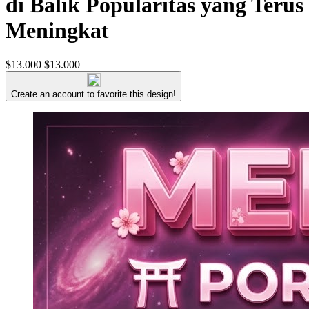
di Balik Popularitas yang Terus
Meningkat
$13.000
$13.000
Create an account to favorite this design!