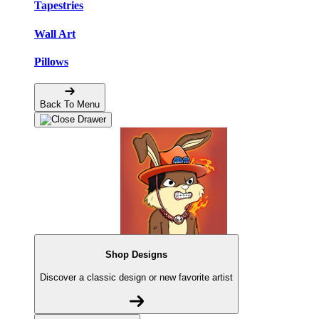
Tapestries
Wall Art
Pillows
Back To Menu
Shop Designs
Discover a classic design or new favorite artist