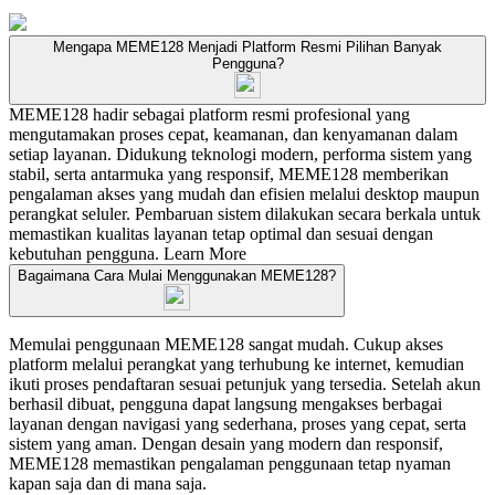
Mengapa MEME128 Menjadi Platform Resmi Pilihan Banyak
Pengguna?
MEME128 hadir sebagai platform resmi profesional yang
mengutamakan proses cepat, keamanan, dan kenyamanan dalam
setiap layanan. Didukung teknologi modern, performa sistem yang
stabil, serta antarmuka yang responsif, MEME128 memberikan
pengalaman akses yang mudah dan efisien melalui desktop maupun
perangkat seluler. Pembaruan sistem dilakukan secara berkala untuk
memastikan kualitas layanan tetap optimal dan sesuai dengan
kebutuhan pengguna.
Learn More
Bagaimana Cara Mulai Menggunakan MEME128?
Memulai penggunaan MEME128 sangat mudah. Cukup akses
platform melalui perangkat yang terhubung ke internet, kemudian
ikuti proses pendaftaran sesuai petunjuk yang tersedia. Setelah akun
berhasil dibuat, pengguna dapat langsung mengakses berbagai
layanan dengan navigasi yang sederhana, proses yang cepat, serta
sistem yang aman. Dengan desain yang modern dan responsif,
MEME128 memastikan pengalaman penggunaan tetap nyaman
kapan saja dan di mana saja.