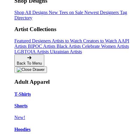
Shop Designs
Shop All Designs
New Tees on Sale
Newest Designers
Tag
Directory
Artist Collections
Featured Designers
Artists to Watch
Creators to Watch
AAPI
Artists
BIPOC Artists
Black Artists
Celebrate Women Artists
LGBTQIA Artists
Ukrainian Artists
Back To Menu
Adult Apparel
T-Shirts
Shorts
New!
Hoodies