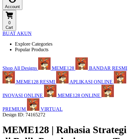
Account
0
Cart
BUAT AKUN
Explore Categories
Popular Products
Shop All Designs
MEME128
BANDAR RESMI
MEME128 RESMI
APLIKASI ONLINE
INOVASI ONLINE
MEME128 ONLINE
PREMIUM
VIRTUAL
Design ID: 74165272
MEME128 | Rahasia Strategi