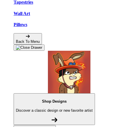
Tapestries
Wall Art
Pillows
Back To Menu
Shop Designs
Discover a classic design or new favorite artist