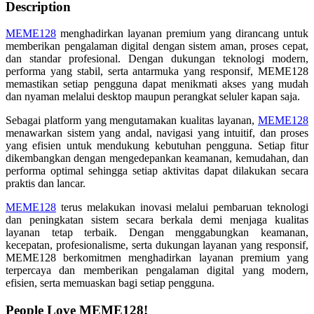
Description
MEME128
menghadirkan layanan premium yang dirancang untuk
memberikan pengalaman digital dengan sistem aman, proses cepat,
dan standar profesional. Dengan dukungan teknologi modern,
performa yang stabil, serta antarmuka yang responsif, MEME128
memastikan setiap pengguna dapat menikmati akses yang mudah
dan nyaman melalui desktop maupun perangkat seluler kapan saja.
Sebagai platform yang mengutamakan kualitas layanan,
MEME128
menawarkan sistem yang andal, navigasi yang intuitif, dan proses
yang efisien untuk mendukung kebutuhan pengguna. Setiap fitur
dikembangkan dengan mengedepankan keamanan, kemudahan, dan
performa optimal sehingga setiap aktivitas dapat dilakukan secara
praktis dan lancar.
MEME128
terus melakukan inovasi melalui pembaruan teknologi
dan peningkatan sistem secara berkala demi menjaga kualitas
layanan tetap terbaik. Dengan menggabungkan keamanan,
kecepatan, profesionalisme, serta dukungan layanan yang responsif,
MEME128 berkomitmen menghadirkan layanan premium yang
terpercaya dan memberikan pengalaman digital yang modern,
efisien, serta memuaskan bagi setiap pengguna.
People Love MEME128!