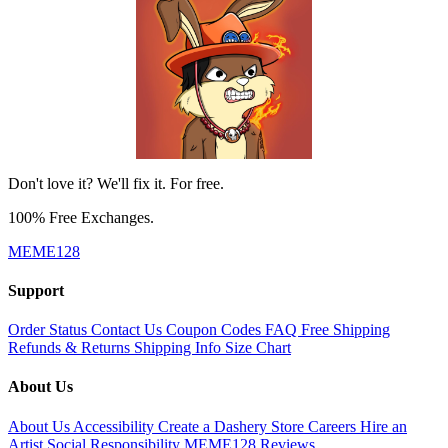
Don't love it? We'll fix it. For free.
100% Free Exchanges.
MEME128
Support
Order Status
Contact Us
Coupon Codes
FAQ
Free Shipping
Refunds & Returns
Shipping Info
Size Chart
About Us
About Us
Accessibility
Create a Dashery Store
Careers
Hire an
Artist
Social Responsibility
MEME128 Reviews