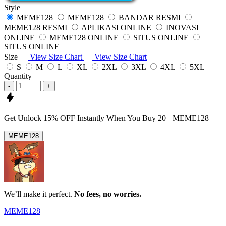
Style
MEME128
MEME128
BANDAR RESMI
MEME128 RESMI
APLIKASI ONLINE
INOVASI
ONLINE
MEME128 ONLINE
SITUS ONLINE
SITUS ONLINE
Size
View Size Chart
View Size Chart
S
M
L
XL
2XL
3XL
4XL
5XL
Quantity
-
+
Get
Unlock 15%
OFF Instantly When You Buy
20+ MEME128
MEME128
We’ll make it perfect.
No fees, no worries.
MEME128