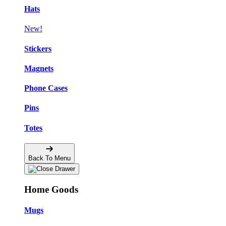
Hats
New!
Stickers
Magnets
Phone Cases
Pins
Totes
Back To Menu
Home Goods
Mugs