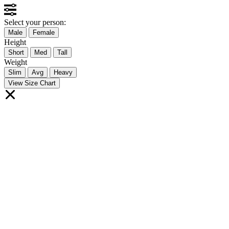
Select your person:
Male
Female
Height
Short
Med
Tall
Weight
Slim
Avg
Heavy
View Size Chart