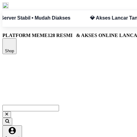
npa Hambatan
✅ Aman & Terpercaya
PLATFORM MEME128 RESMI
& AKSES ONLINE LANC
Shop