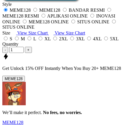
Style
MEME128
MEME128
BANDAR RESMI
MEME128 RESMI
APLIKASI ONLINE
INOVASI
ONLINE
MEME128 ONLINE
SITUS ONLINE
SITUS ONLINE
Size
View Size Chart
View Size Chart
S
M
L
XL
2XL
3XL
4XL
5XL
Quantity
-
+
Get
Unlock 15%
OFF Instantly When You Buy
20+ MEME128
MEME128
We’ll make it perfect.
No fees, no worries.
MEME128