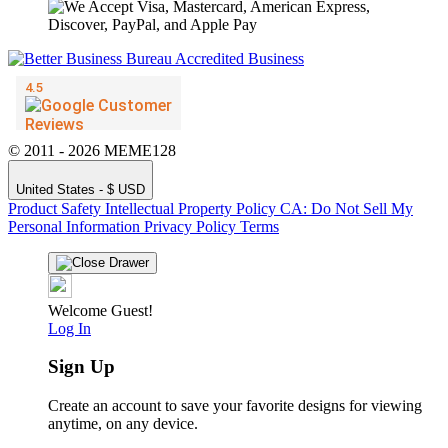
© 2011 - 2026 MEME128
United States - $ USD
Product Safety
Intellectual Property Policy
CA: Do Not Sell My
Personal Information
Privacy Policy
Terms
Welcome Guest!
Log In
Sign Up
Create an account to save your favorite designs for viewing
anytime, on any device.