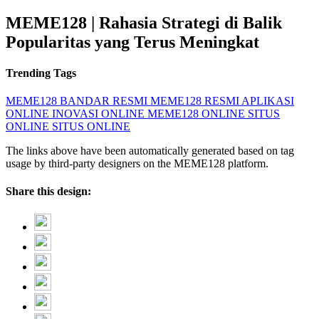
MEME128 | Rahasia Strategi di Balik
Popularitas yang Terus Meningkat
Trending Tags
MEME128
BANDAR RESMI
MEME128 RESMI
APLIKASI
ONLINE
INOVASI ONLINE
MEME128 ONLINE
SITUS
ONLINE
SITUS ONLINE
The links above have been automatically generated based on tag
usage by third-party designers on the MEME128 platform.
Share this design: