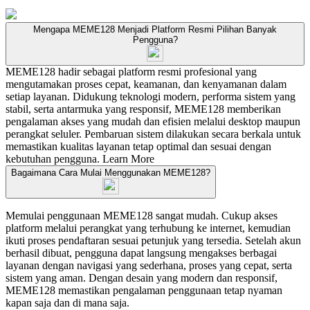
Mengapa MEME128 Menjadi Platform Resmi Pilihan Banyak
Pengguna?
MEME128 hadir sebagai platform resmi profesional yang
mengutamakan proses cepat, keamanan, dan kenyamanan dalam
setiap layanan. Didukung teknologi modern, performa sistem yang
stabil, serta antarmuka yang responsif, MEME128 memberikan
pengalaman akses yang mudah dan efisien melalui desktop maupun
perangkat seluler. Pembaruan sistem dilakukan secara berkala untuk
memastikan kualitas layanan tetap optimal dan sesuai dengan
kebutuhan pengguna.
Learn More
Bagaimana Cara Mulai Menggunakan MEME128?
Memulai penggunaan MEME128 sangat mudah. Cukup akses
platform melalui perangkat yang terhubung ke internet, kemudian
ikuti proses pendaftaran sesuai petunjuk yang tersedia. Setelah akun
berhasil dibuat, pengguna dapat langsung mengakses berbagai
layanan dengan navigasi yang sederhana, proses yang cepat, serta
sistem yang aman. Dengan desain yang modern dan responsif,
MEME128 memastikan pengalaman penggunaan tetap nyaman
kapan saja dan di mana saja.