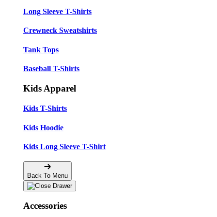
Long Sleeve T-Shirts
Crewneck Sweatshirts
Tank Tops
Baseball T-Shirts
Kids Apparel
Kids T-Shirts
Kids Hoodie
Kids Long Sleeve T-Shirt
Back To Menu
Accessories