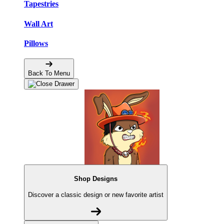
Tapestries
Wall Art
Pillows
Back To Menu
Shop Designs
Discover a classic design or new favorite artist