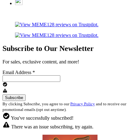
Subscribe to Our Newsletter
For sales, exclusive content, and more!
Email Address
*
By clicking Subscribe, you agree to our
Privacy Policy
and to receive our
promotional emails (opt out anytime).
You've successfully subscribed!
There was an issue subscribing, try again.