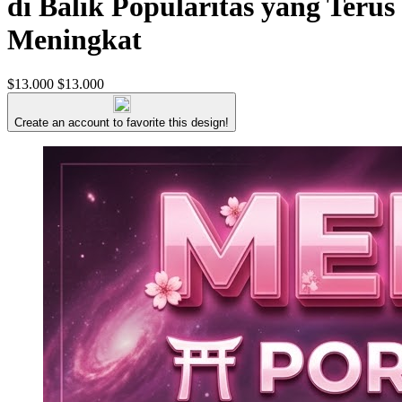
di Balik Popularitas yang Terus
Meningkat
$13.000
$13.000
Create an account to favorite this design!