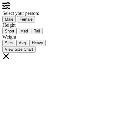
Select your person:
Male
Female
Height
Short
Med
Tall
Weight
Slim
Avg
Heavy
View Size Chart