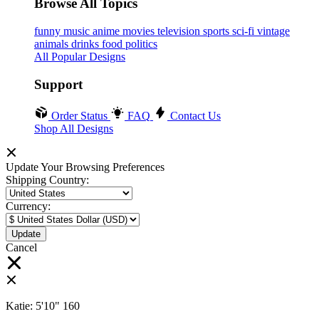
Browse All Topics
funny
music
anime
movies
television
sports
sci-fi
vintage
animals
drinks
food
politics
All Popular Designs
Support
Order Status
FAQ
Contact Us
Shop All Designs
Update Your Browsing Preferences
Shipping Country:
Currency:
Cancel
Katie:
5'10"
160