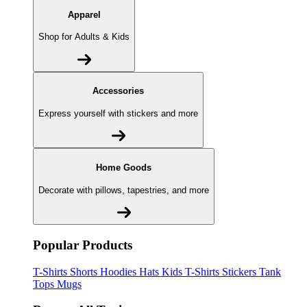
Apparel
Shop for Adults & Kids
Accessories
Express yourself with stickers and more
Home Goods
Decorate with pillows, tapestries, and more
Popular Products
T-Shirts
Shorts
Hoodies
Hats
Kids T-Shirts
Stickers
Tank
Tops
Mugs