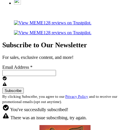
Subscribe to Our Newsletter
For sales, exclusive content, and more!
Email Address
*
By clicking Subscribe, you agree to our
Privacy Policy
and to receive our
promotional emails (opt out anytime).
You've successfully subscribed!
There was an issue subscribing, try again.