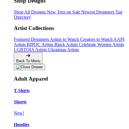
Shop Designs
Shop All Designs
New Tees on Sale
Newest Designers
Tag
Directory
Artist Collections
Featured Designers
Artists to Watch
Creators to Watch
AAPI
Artists
BIPOC Artists
Black Artists
Celebrate Women Artists
LGBTQIA Artists
Ukrainian Artists
Back To Menu
Adult Apparel
T-Shirts
Shorts
New!
Hoodies