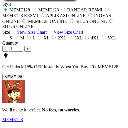
Style
MEME128
MEME128
BANDAR RESMI
MEME128 RESMI
APLIKASI ONLINE
INOVASI
ONLINE
MEME128 ONLINE
SITUS ONLINE
SITUS ONLINE
Size
View Size Chart
View Size Chart
S
M
L
XL
2XL
3XL
4XL
5XL
Quantity
-
+
Get
Unlock 15%
OFF Instantly When You Buy
20+ MEME128
MEME128
We’ll make it perfect.
No fees, no worries.
MEME128