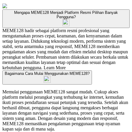
Mengapa MEME128 Menjadi Platform Resmi Pilihan Banyak
Pengguna?
MEME128 hadir sebagai platform resmi profesional yang
mengutamakan proses cepat, keamanan, dan kenyamanan dalam
setiap layanan. Didukung teknologi modern, performa sistem yang
stabil, serta antarmuka yang responsif, MEME128 memberikan
pengalaman akses yang mudah dan efisien melalui desktop maupun
perangkat seluler. Pembaruan sistem dilakukan secara berkala untuk
memastikan kualitas layanan tetap optimal dan sesuai dengan
kebutuhan pengguna.
Learn More
Bagaimana Cara Mulai Menggunakan MEME128?
Memulai penggunaan MEME128 sangat mudah. Cukup akses
platform melalui perangkat yang terhubung ke internet, kemudian
ikuti proses pendaftaran sesuai petunjuk yang tersedia. Setelah akun
berhasil dibuat, pengguna dapat langsung mengakses berbagai
layanan dengan navigasi yang sederhana, proses yang cepat, serta
sistem yang aman. Dengan desain yang modern dan responsif,
MEME128 memastikan pengalaman penggunaan tetap nyaman
kapan saja dan di mana saja.