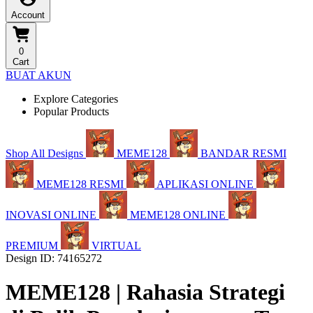
Account
0
Cart
BUAT AKUN
Explore Categories
Popular Products
Shop All Designs
MEME128
BANDAR RESMI
MEME128 RESMI
APLIKASI ONLINE
INOVASI ONLINE
MEME128 ONLINE
PREMIUM
VIRTUAL
Design ID: 74165272
MEME128 | Rahasia Strategi