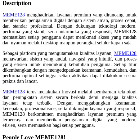
Description
MEME128
menghadirkan layanan premium yang dirancang untuk
memberikan pengalaman digital dengan sistem aman, proses cepat,
dan standar profesional. Dengan dukungan teknologi modern,
performa yang stabil, serta antarmuka yang responsif, MEME128
memastikan setiap pengguna dapat menikmati akses yang mudah
dan nyaman melalui desktop maupun perangkat seluler kapan saja.
Sebagai platform yang mengutamakan kualitas layanan,
MEME128
menawarkan sistem yang andal, navigasi yang intuitif, dan proses
yang efisien untuk mendukung kebutuhan pengguna. Setiap fitur
dikembangkan dengan mengedepankan keamanan, kemudahan, dan
performa optimal sehingga setiap aktivitas dapat dilakukan secara
praktis dan lancar.
MEME128
terus melakukan inovasi melalui pembaruan teknologi
dan peningkatan sistem secara berkala demi menjaga kualitas
layanan tetap terbaik. Dengan menggabungkan keamanan,
kecepatan, profesionalisme, serta dukungan layanan yang responsif,
MEME128 berkomitmen menghadirkan layanan premium yang
terpercaya dan memberikan pengalaman digital yang modern,
efisien, serta memuaskan bagi setiap pengguna.
People Love MEME128!