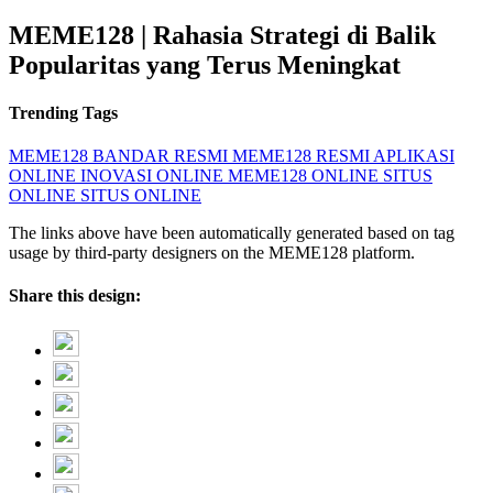
MEME128 | Rahasia Strategi di Balik
Popularitas yang Terus Meningkat
Trending Tags
MEME128
BANDAR RESMI
MEME128 RESMI
APLIKASI
ONLINE
INOVASI ONLINE
MEME128 ONLINE
SITUS
ONLINE
SITUS ONLINE
The links above have been automatically generated based on tag
usage by third-party designers on the MEME128 platform.
Share this design: