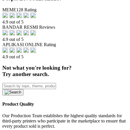
MEME128 Rating
4.9 out of 5
BANDAR RESMI Reviews
4.9 out of 5
APLIKASI ONLINE Rating
4.9 out of 5
Not what you're looking for?
Try another search.
Product Quality
Our Production Team establishes the highest quality standards for
third-party printers who participate in the marketplace to ensure that
every product sold is perfect.