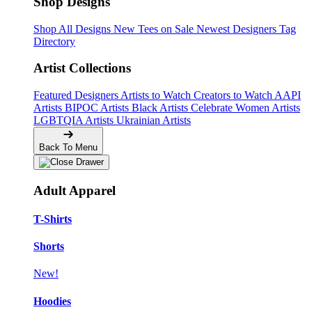
Shop Designs
Shop All Designs
New Tees on Sale
Newest Designers
Tag
Directory
Artist Collections
Featured Designers
Artists to Watch
Creators to Watch
AAPI
Artists
BIPOC Artists
Black Artists
Celebrate Women Artists
LGBTQIA Artists
Ukrainian Artists
Back To Menu
Adult Apparel
T-Shirts
Shorts
New!
Hoodies