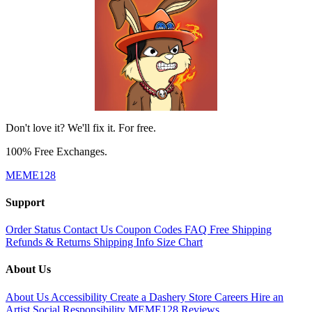
Don't love it? We'll fix it. For free.
100% Free Exchanges.
MEME128
Support
Order Status
Contact Us
Coupon Codes
FAQ
Free Shipping
Refunds & Returns
Shipping Info
Size Chart
About Us
About Us
Accessibility
Create a Dashery Store
Careers
Hire an
Artist
Social Responsibility
MEME128 Reviews