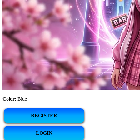
Color:
Blue
REGISTER
LOGIN