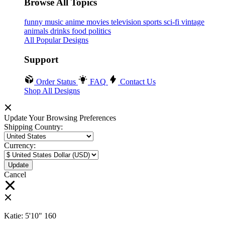
Browse All Topics
funny
music
anime
movies
television
sports
sci-fi
vintage
animals
drinks
food
politics
All Popular Designs
Support
Order Status
FAQ
Contact Us
Shop All Designs
Update Your Browsing Preferences
Shipping Country:
Currency:
Cancel
Katie:
5'10"
160