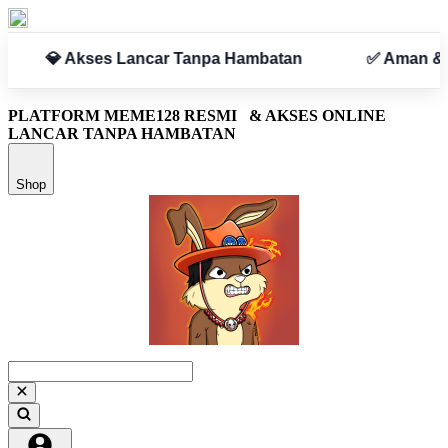
✅ Aman & Terpercaya
PLATFORM MEME128 RESMI
& AKSES ONLINE
LANCAR TANPA HAMBATAN
Shop