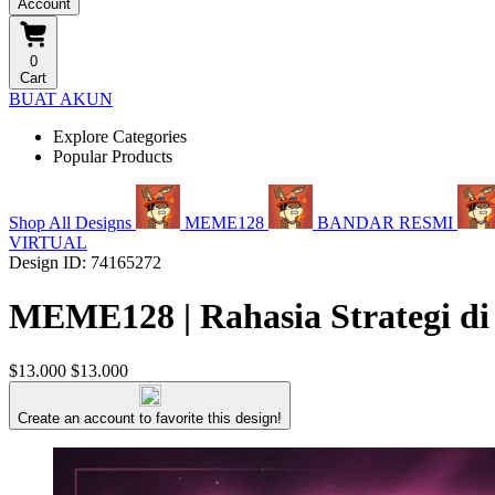
Account
0
Cart
BUAT AKUN
Explore Categories
Popular Products
Shop All Designs
MEME128
BANDAR RESMI
VIRTUAL
Design ID: 74165272
MEME128 | Rahasia Strategi di
$13.000
$13.000
Create an account to favorite this design!