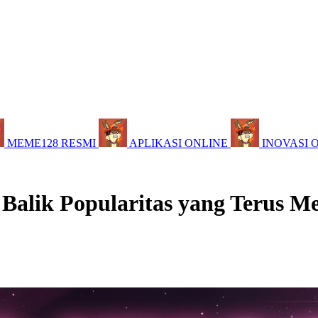
MEME128 RESMI
APLIKASI ONLINE
INOVASI 
 Balik Popularitas yang Terus M