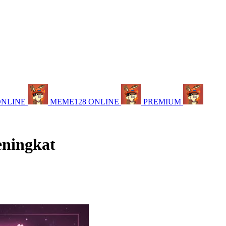
ONLINE
MEME128 ONLINE
PREMIUM
eningkat