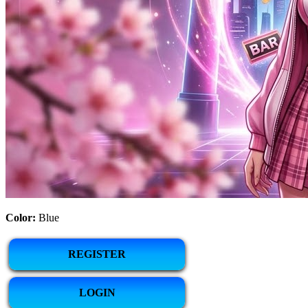
Color:
Blue
REGISTER
LOGIN