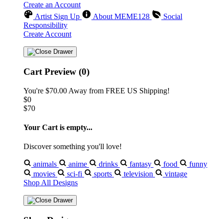
Create an Account
Artist Sign Up
About MEME128
Social
Responsibility
Create Account
Cart Preview (0)
You're
$70.00
Away from
FREE US Shipping!
$0
$70
Your Cart is empty...
Discover something you'll love!
animals
anime
drinks
fantasy
food
funny
movies
sci-fi
sports
television
vintage
Shop All Designs