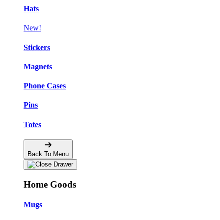
Hats
New!
Stickers
Magnets
Phone Cases
Pins
Totes
Back To Menu
Home Goods
Mugs