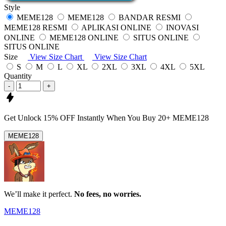
Style
MEME128
MEME128
BANDAR RESMI
MEME128 RESMI
APLIKASI ONLINE
INOVASI
ONLINE
MEME128 ONLINE
SITUS ONLINE
SITUS ONLINE
Size
View Size Chart
View Size Chart
S
M
L
XL
2XL
3XL
4XL
5XL
Quantity
-
+
Get
Unlock 15%
OFF Instantly When You Buy
20+ MEME128
MEME128
We’ll make it perfect.
No fees, no worries.
MEME128