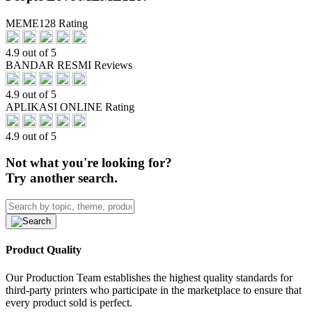
MEME128 Rating
4.9 out of 5
BANDAR RESMI Reviews
4.9 out of 5
APLIKASI ONLINE Rating
4.9 out of 5
Not what you're looking for?
Try another search.
Product Quality
Our Production Team establishes the highest quality standards for
third-party printers who participate in the marketplace to ensure that
every product sold is perfect.