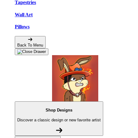
Tapestries
Wall Art
Pillows
Back To Menu
Shop Designs
Discover a classic design or new favorite artist