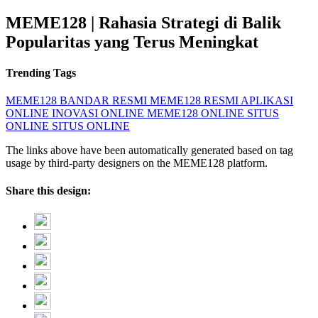
MEME128 | Rahasia Strategi di Balik
Popularitas yang Terus Meningkat
Trending Tags
MEME128
BANDAR RESMI
MEME128 RESMI
APLIKASI
ONLINE
INOVASI ONLINE
MEME128 ONLINE
SITUS
ONLINE
SITUS ONLINE
The links above have been automatically generated based on tag
usage by third-party designers on the MEME128 platform.
Share this design: