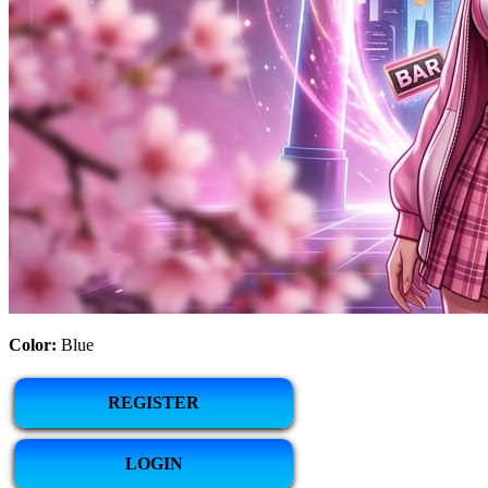
Color:
Blue
REGISTER
LOGIN