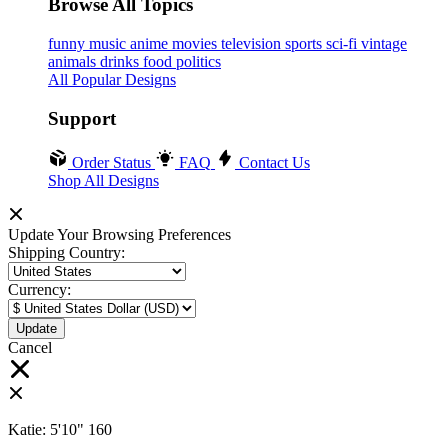
Browse All Topics
funny
music
anime
movies
television
sports
sci-fi
vintage
animals
drinks
food
politics
All Popular Designs
Support
Order Status
FAQ
Contact Us
Shop All Designs
Update Your Browsing Preferences
Shipping Country:
Currency:
Cancel
Katie:
5'10"
160