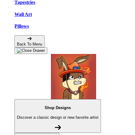
Tapestries
Wall Art
Pillows
Back To Menu
Shop Designs
Discover a classic design or new favorite artist