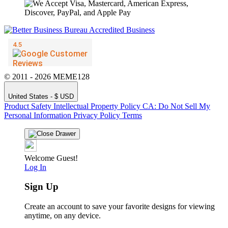
© 2011 - 2026 MEME128
United States - $ USD
Product Safety
Intellectual Property Policy
CA: Do Not Sell My
Personal Information
Privacy Policy
Terms
Welcome Guest!
Log In
Sign Up
Create an account to save your favorite designs for viewing
anytime, on any device.