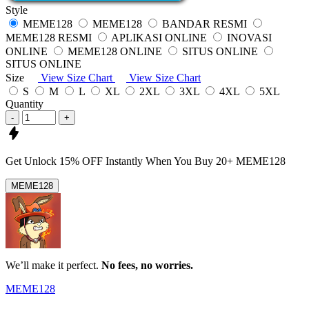
Style
MEME128
MEME128
BANDAR RESMI
MEME128 RESMI
APLIKASI ONLINE
INOVASI
ONLINE
MEME128 ONLINE
SITUS ONLINE
SITUS ONLINE
Size
View Size Chart
View Size Chart
S
M
L
XL
2XL
3XL
4XL
5XL
Quantity
-
+
Get
Unlock 15%
OFF Instantly When You Buy
20+ MEME128
MEME128
We’ll make it perfect.
No fees, no worries.
MEME128