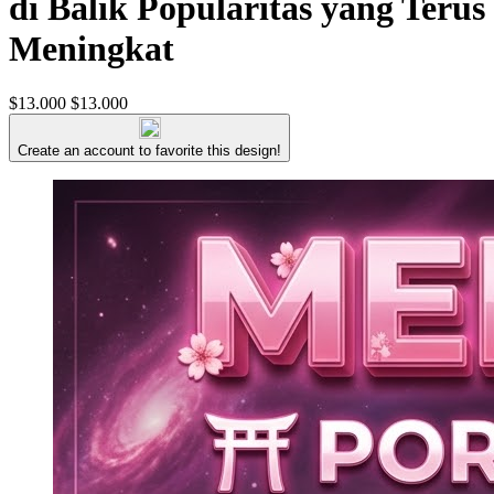
di Balik Popularitas yang Terus
Meningkat
$13.000
$13.000
Create an account to favorite this design!