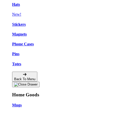
Hats
New!
Stickers
Magnets
Phone Cases
Pins
Totes
Back To Menu
Home Goods
Mugs