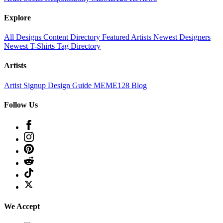
Explore
All Designs
Content Directory
Featured Artists
Newest Designers
Newest T-Shirts
Tag Directory
Artists
Artist Signup
Design Guide
MEME128 Blog
Follow Us
We Accept