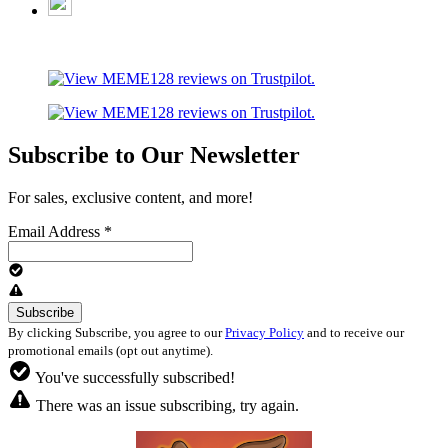
Subscribe to Our Newsletter
For sales, exclusive content, and more!
Email Address
*
By clicking Subscribe, you agree to our
Privacy Policy
and to receive our
promotional emails (opt out anytime).
You've successfully subscribed!
There was an issue subscribing, try again.