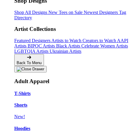
Shop Designs
Shop All Designs
New Tees on Sale
Newest Designers
Tag
Directory
Artist Collections
Featured Designers
Artists to Watch
Creators to Watch
AAPI
Artists
BIPOC Artists
Black Artists
Celebrate Women Artists
LGBTQIA Artists
Ukrainian Artists
Back To Menu
Adult Apparel
T-Shirts
Shorts
New!
Hoodies