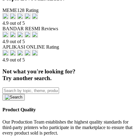
MEME128 Rating
4.9 out of 5
BANDAR RESMI Reviews
4.9 out of 5
APLIKASI ONLINE Rating
4.9 out of 5
Not what you're looking for?
Try another search.
Product Quality
Our Production Team establishes the highest quality standards for
third-party printers who participate in the marketplace to ensure that
every product sold is perfect.