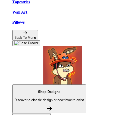
Tapestries
Wall Art
Pillows
Back To Menu
Shop Designs
Discover a classic design or new favorite artist