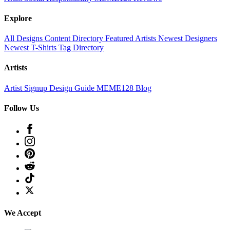
Explore
All Designs
Content Directory
Featured Artists
Newest Designers
Newest T-Shirts
Tag Directory
Artists
Artist Signup
Design Guide
MEME128 Blog
Follow Us
We Accept