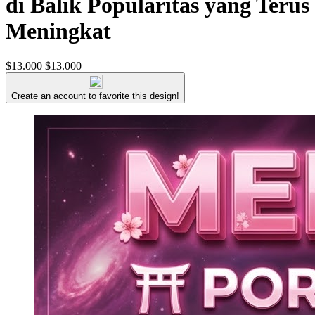
di Balik Popularitas yang Terus
Meningkat
$13.000
$13.000
Create an account to favorite this design!