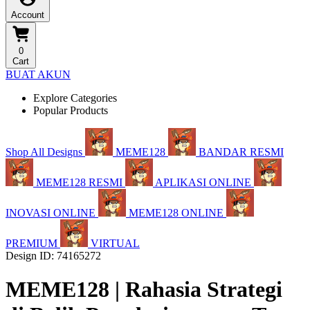
Account
0
Cart
BUAT AKUN
Explore Categories
Popular Products
Shop All Designs
MEME128
BANDAR RESMI
MEME128 RESMI
APLIKASI ONLINE
INOVASI ONLINE
MEME128 ONLINE
PREMIUM
VIRTUAL
Design ID: 74165272
MEME128 | Rahasia Strategi