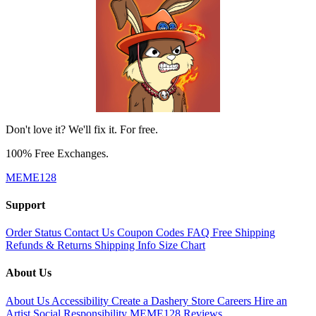
Don't love it? We'll fix it. For free.
100% Free Exchanges.
MEME128
Support
Order Status
Contact Us
Coupon Codes
FAQ
Free Shipping
Refunds & Returns
Shipping Info
Size Chart
About Us
About Us
Accessibility
Create a Dashery Store
Careers
Hire an
Artist
Social Responsibility
MEME128 Reviews