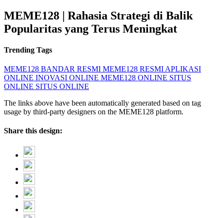
MEME128 | Rahasia Strategi di Balik
Popularitas yang Terus Meningkat
Trending Tags
MEME128
BANDAR RESMI
MEME128 RESMI
APLIKASI
ONLINE
INOVASI ONLINE
MEME128 ONLINE
SITUS
ONLINE
SITUS ONLINE
The links above have been automatically generated based on tag
usage by third-party designers on the MEME128 platform.
Share this design: