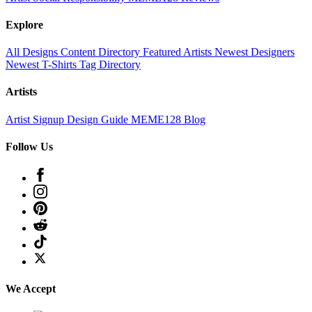
Explore
All Designs
Content Directory
Featured Artists
Newest Designers
Newest T-Shirts
Tag Directory
Artists
Artist Signup
Design Guide
MEME128 Blog
Follow Us
We Accept