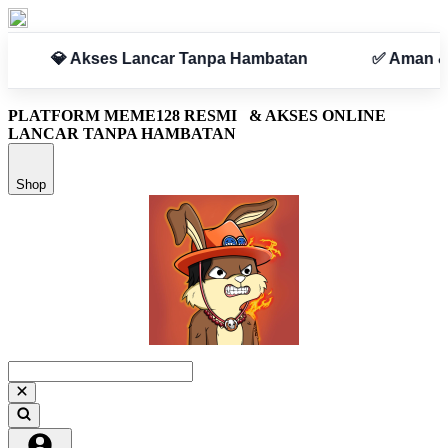
✅ Aman & Terpercaya
PLATFORM MEME128 RESMI
& AKSES ONLINE
LANCAR TANPA HAMBATAN
Shop