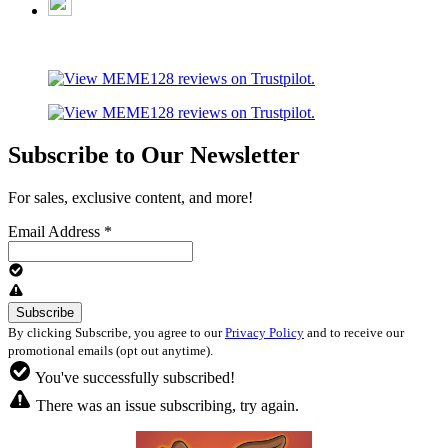
Subscribe to Our Newsletter
For sales, exclusive content, and more!
Email Address
*
By clicking Subscribe, you agree to our
Privacy Policy
and to receive our
promotional emails (opt out anytime).
You've successfully subscribed!
There was an issue subscribing, try again.