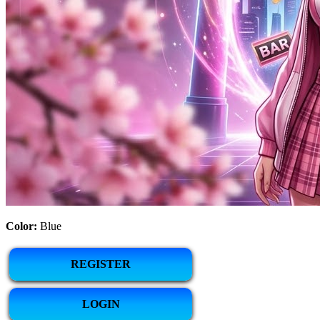
Color:
Blue
REGISTER
LOGIN