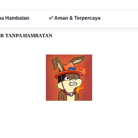
AR TANPA HAMBATAN