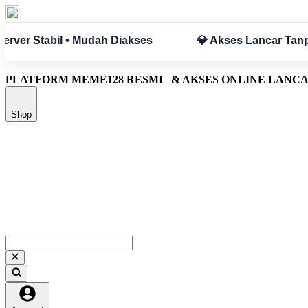
 Hambatan
✅ Aman & Terpercaya
PLATFORM MEME128 RESMI
& AKSES ONLINE LANC
Shop