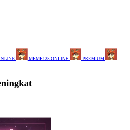
ONLINE
MEME128 ONLINE
PREMIUM
eningkat