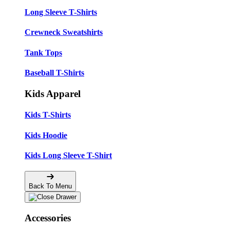
Long Sleeve T-Shirts
Crewneck Sweatshirts
Tank Tops
Baseball T-Shirts
Kids Apparel
Kids T-Shirts
Kids Hoodie
Kids Long Sleeve T-Shirt
Back To Menu
Accessories