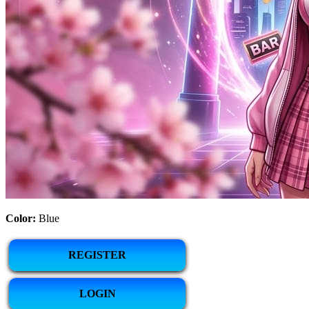
Color:
Blue
REGISTER
LOGIN