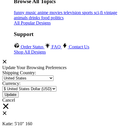
Browse All Topics
funny
music
anime
movies
television
sports
sci-fi
vintage
animals
drinks
food
politics
All Popular Designs
Support
Order Status
FAQ
Contact Us
Shop All Designs
Update Your Browsing Preferences
Shipping Country:
Currency:
Cancel
Katie:
5'10"
160