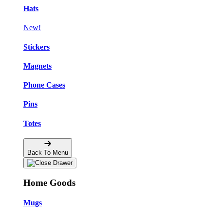
Hats
New!
Stickers
Magnets
Phone Cases
Pins
Totes
Back To Menu
Home Goods
Mugs