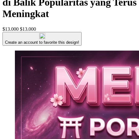
di Balik Popularitas yang Terus
Meningkat
$13.000
$13.000
Create an account to favorite this design!